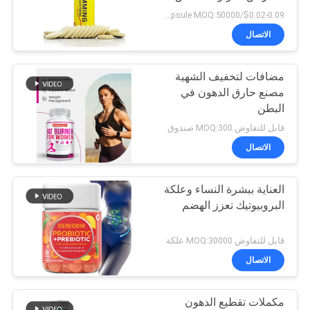
طلب
من السموم
$0.02-0.09/capsule MOQ:50000 قرص فوار
اقتباس
الاتصال
28
مضافات لتخفيف الشهية
خريطة
علكة عصير التفاح
مصنع حارق الدهون في
الموقع
البطن
قابل للتفاوض MOQ:300 صندوق
سياسة
الاتصال
الخصوصية
العناية ببشرة النساء وعلكة
103
البروبيوتيك تعزز الهضم
علكات البيوتين
قابل للتفاوض MOQ:30000 علكة
فيتامين
الاتصال
مكملات تقطيع الدهون