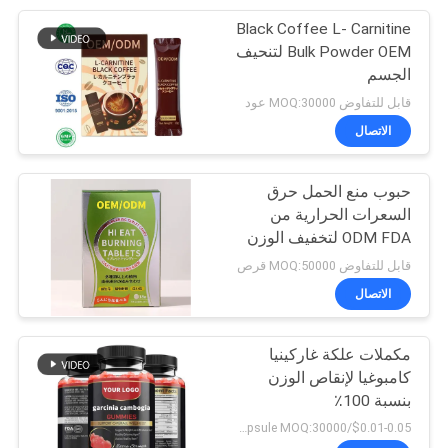
Black Coffee L- Carnitine
47
Bulk Powder OEM لتنحيف
الجسم
ملحق جذر Maca
قابل للتفاوض MOQ:30000 عود
الاتصال
حبوب منع الحمل حرق
السعرات الحرارية من
ODM FDA لتخفيف الوزن
9
قابل للتفاوض MOQ:50000 قرص
اشواغاندا ملحق
الاتصال
علكات
مكملات علكة غاركينيا
كامبوغيا لإنقاص الوزن
بنسبة 100٪
$0.01-0.05/capsule MOQ:30000 كبسولة