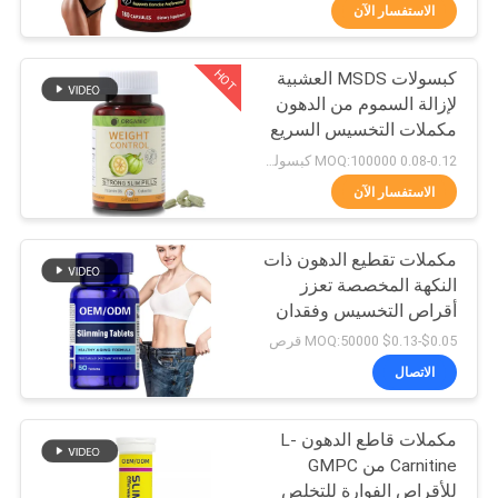
في
الاستفسار الآن
المعمل
HOT
كبسولات MSDS العشبية
19
لإزالة السموم من الدهون
ضبط
مكملات التخسيس السريع
كبسولات ناتشورال
الجودة
120 كبسولة
0.08-0.12 MOQ:100000 كبسولة / قرص
ماكس سليمنج
الاستفسار الآن
اتصل
مكملات تقطيع الدهون ذات
بنا
النكهة المخصصة تعزز
أقراص التخسيس وفقدان
856
أخبار
الوزن من حرق الدهون
$0.05-$0.13 MOQ:50000 قرص
الاتصال
مكملات OEM
جميع
مكملات قاطع الدهون L-
القضايا
Carnitine من GMPC
للأقراص الفوارة للتخلص