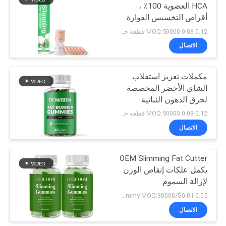
HCA العضوية 100٪ ،
أقراص التخسيس الفوارة
21
0.08-0.12 MOQ:50000 قطعة حلوى
كبسولات الكولاجين
الاتصال
المتحللة
مكملات تعزيز استقلاب
الشاي الأخضر المخصصة
لحرق الدهون النباتية
0.08-0.12 MOQ:50000 قطعة حلوى
الاتصال
44
أوميغا 3 كبسولات
OEM Slimming Fat Cutter
يكمل علكات إنقاص الوزن
هلامية
لإزالة السموم
$0.01-0.05/gummy MOQ:30000 علكة
الاتصال