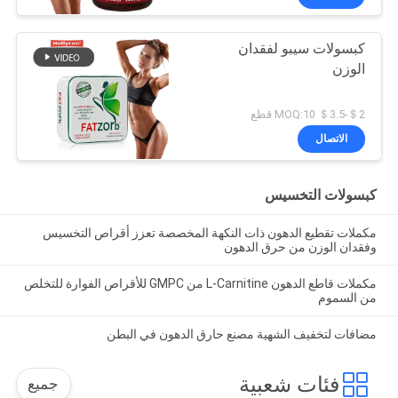
كبسولات سيبو لفقدان
الوزن
＄2-＄3.5 MOQ:10 قطع
الاتصال
كبسولات التخسيس
مكملات تقطيع الدهون ذات النكهة المخصصة تعزز أقراص التخسيس
وفقدان الوزن من حرق الدهون
مكملات قاطع الدهون L-Carnitine من GMPC للأقراص الفوارة للتخلص
من السموم
مضافات لتخفيف الشهية مصنع حارق الدهون في البطن
فئات شعبية
جميع