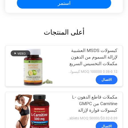
استمر
أعلى المنتجات
كبسولات MSDS العشبية
لإزالة السموم من الدهون
مكملات التخسيس السريع
120 كبسولة
0.08-0.12 MOQ:100000 كبسولة / قرص
الاتصال
مكملات قاطع الدهون L-
Carnitine من GMPC
كبسولات فوارة لإزالة
السموم
$0.02-0.09/tablets MOQ:50000 حبة
الاتصال