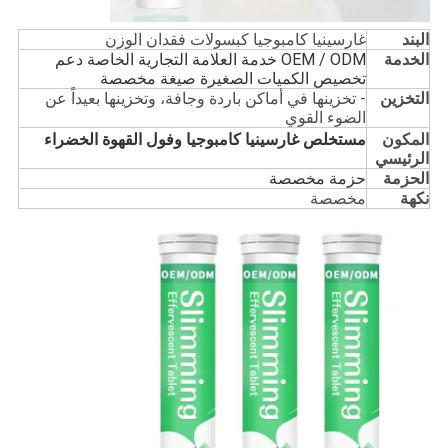
البند
غارسينيا كامبوجيا كبسولات فقدان الوزن
الخدمة
OEM / ODM خدمة العلامة التجارية الخاصة دعم
تخصيص الكميات الصغيرة صيغة مخصصة
التخزين
- تخزينها في أماكن باردة وجافة، وتخزينها بعيداً عن
الضوء القوي
المكون
مستخلص غارسينيا كامبوجيا وفول القهوة الخضراء
الرئيسي
الحزمة
حزمة مخصصة
نكهة
مخصصة