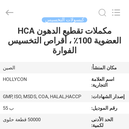
Hollycon
Biotechnology
Co.,
Ltd..
All
كبسولات التخسيس
Rights
Reserved.
مكملات تقطيع الدهون HCA
منزل
العضوية 100٪ ، أقراص التخسيس
المنتجات
الفوارة
أشرطة
مكان المنشأ:
الصين
فيديو
اسم العلامة
HOLLYCON
التجارية:
حول
إصدار الشهادات:
GMP, ISO, MSDS, COA, HALAL,HACCP
بنا
رقم الموديل:
ب 55
الحد الأدنى
50000 قطعة حلوى
جولة
لكمية: