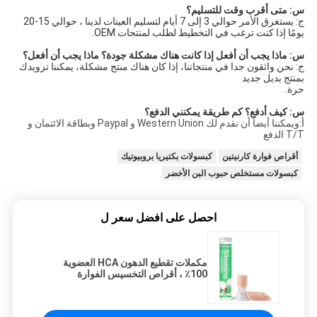
س: متى أقرب وقت للتسليم؟
ج: يستغرق الأمر حوالي 3 إلى 7 أيام لتسليم العينات لدينا ، حوالي 15-20
يومًا إذا كنت ترغب في التخطيط لطلب لمنتجات OEM.
س: ماذا يجب أن أفعل إذا كانت هناك مشكلة جودة؟ ماذا يجب أن أفعل؟
ج: نحن واثقون جدا في منتجاتنا، إذا كان هناك منتج مشكلة، يمكننا تزويدك
بمنتج بديل جديد
حرة.
س: كيف أدفع؟ كم طريقة يمكنني الدفع؟
أ:
ويمكننا أيضاً أن نقدم لك Western Union و Paypal وبطاقة الائتمان و
T/T الدفع
أقراص فوارة كارنيتين
كبسولات بكتيريا بروبيوتيك
كبسولات مستخلص حبوب البن الأخضر
احصل على افضل سعر ل
مكملات تقطيع الدهون HCA العضوية
100٪ ، أقراص التخسيس الفوارة