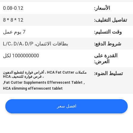
في
الأسعار:
0.08-0.12
المعمل
تفاصيل التغليف:
12 * 8 * 8
ضبط
وقت التسليم:
7 يوم عمل
الجودة
شروط الدفع:
بطاقات الائتمان، L/C، D/A، D/P
القدرة على
1000000000 لكل
اتصل
العرض:
بنا
تسليط الضوء:
مكملات HCA Fat Cutter ، أقراص فوارة لتقطيع الدهون
، قرص فوارة للتنحيف HCA
,
,
Fat Cutter Supplements Effervescent Tablet
HCA slimming effervescent tablet
أخبار
افضل سعر
جميع
القضايا