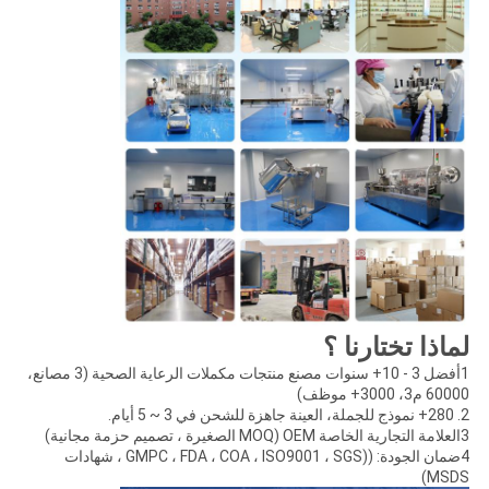
لماذا تختارنا ؟
1أفضل 3 - 10+ سنوات مصنع منتجات مكملات الرعاية الصحية (3 مصانع،
60000 م3، 3000+ موظف)
2. 280+ نموذج للجملة، العينة جاهزة للشحن في 3 ~ 5 أيام.
3العلامة التجارية الخاصة OEM (MOQ الصغيرة ، تصميم حزمة مجانية)
4ضمان الجودة: ((GMPC ، FDA ، COA ، ISO9001 ، SGS ، شهادات
MSDS)