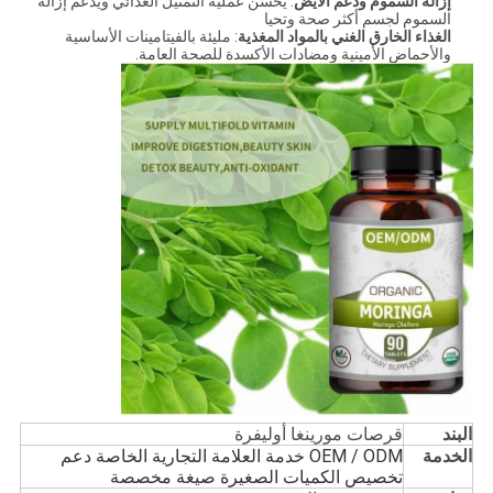
إزالة السموم ودعم الأيض
: يحسن عملية التمثيل الغذائي ويدعم إزالة
السموم لجسم أكثر صحة وتحيا
الغذاء الخارق الغني بالمواد المغذية
: مليئة بالفيتامينات الأساسية
والأحماض الأمينية ومضادات الأكسدة للصحة العامة.
البند
قرصات مورينغا أوليفرة
الخدمة
OEM / ODM خدمة العلامة التجارية الخاصة دعم
تخصيص الكميات الصغيرة صيغة مخصصة