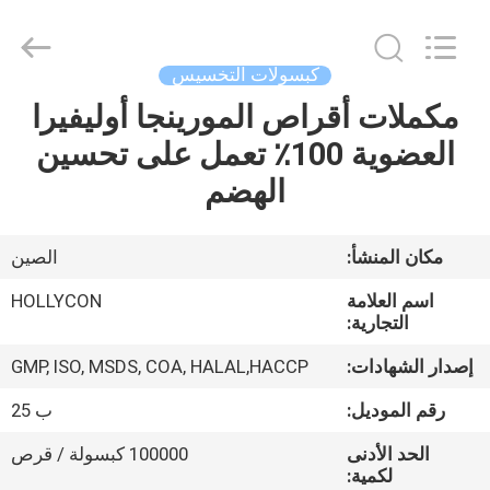
Hollycon
Biotechnology
Co.,
Ltd..
All
كبسولات التخسيس
Rights
Reserved.
مكملات أقراص المورينجا أوليفيرا
منزل
العضوية 100٪ تعمل على تحسين
المنتجات
الهضم
أشرطة
مكان المنشأ:
الصين
فيديو
اسم العلامة
HOLLYCON
التجارية:
حول
إصدار الشهادات:
GMP, ISO, MSDS, COA, HALAL,HACCP
بنا
رقم الموديل:
ب 25
الحد الأدنى
100000 كبسولة / قرص
جولة
لكمية: