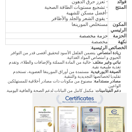
فوائد
- تعزز حرق الدهون
المنتج
- تشجيع مستويات الطاقة الصحية
-أفضل مسكن للشهية
- يقوي الشعر والجلد والأظافر
المكون
مستخلص المورينغا
الرئيسي
الحزمة
حزمة مخصصة
نكهة
مخصصة
الخصائص الرئيسية
:
زيادة امتصاص
: يتضمن الفلفل الأسود لتحقيق أقصى قدر من التوافر
الحيوي و امتصاص المواد الغذائية.
نباتي وغير مغلف
: خالية من المادة المملئة والإضافات والطلاء، وتقدم
تغذية طبيعية نقية.
الصيغة الايورفيدية
: مستمدة من أوراق المورينغا العضوية، تستخدم
تقليديا لخصائصها التجديدية والتنقية.
مصادر مستدامة
: مصنوع من مكونات ذات مصادر أخلاقية للمستهلكين
الواعين.
دعم الفيتامينات
: مكمل كامل من النباتات لدعم الصحة والعافية اليومية.