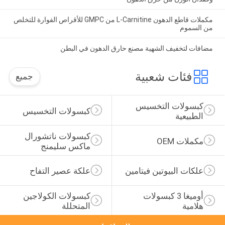
مكملات قاطع الدهون L-Carnitine من GMPC للأقراص الفوارة للتخلص
من السموم
مضافات لتخفيف الشهية مصنع حارق الدهون في البطن
فئات شعبية
جميع
كبسولات التخسيس 
كبسولات التخسيس
الطبيعية
كبسولات ناتشورال 
مكملات OEM
ماكس سليمنج
علكات البيوتين فيتامين
علكة عصير التفاح
أوميغا 3 كبسولات 
كبسولات الكولاجين 
هلامية
المتحللة