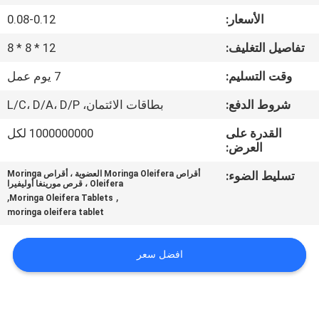
في
الأسعار:
0.08-0.12
المعمل
تفاصيل التغليف:
12 * 8 * 8
ضبط
وقت التسليم:
7 يوم عمل
الجودة
شروط الدفع:
بطاقات الائتمان، L/C، D/A، D/P
القدرة على
1000000000 لكل
اتصل
العرض:
بنا
تسليط الضوء:
أقراص Moringa Oleifera العضوية ، أقراص Moringa
Oleifera ، قرص مورينغا أوليفيرا
,
,
Moringa Oleifera Tablets
moringa oleifera tablet
أخبار
افضل سعر
جميع
القضايا