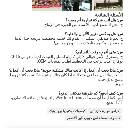
الأسئلة الشائعة
س: هل أنت شركة تجارية أم مصنع؟
ج: نحن المصنع. لدينا 20 سنة من الخبرة في الإنتاج.
س: هل يمكنني تغيير الألوان والعلبة؟
ج: نعم يا صديقي، يمكننا أن نقدم لك خدمة مخصصة مريحة جدا، لدينا
مصممين يمكنهم متابعتك جيدا، و هو مجاني!
س: متى أقرب وقت للتسليم؟
ج: يستغرق الأمر حوالي 3 إلى 7 أيام لتسليم العينات لدينا ، حوالي 15-20
يومًا إذا كنت ترغب في التخطيط لطلب لمنتجات OEM.
س: ماذا يجب أن أفعل إذا كانت هناك مشكلة جودة؟ ماذا يجب أن أفعل؟
ج: نحن واثقون جدا في منتجاتنا، إذا كان هناك منتج مشكلة، يمكننا تزويدك
بمنتج بديل جديد
حرة.
س: كيف أدفع؟ كم طريقة يمكنني الدفع؟
أ:
ويمكننا أيضاً أن نقدم لك Western Union و Paypal وبطاقة الائتمان و
T/T الدفع
أقراص فوارة كارنيتين
كبسولات بكتيريا بروبيوتيك
كبسولات مستخلص حبوب البن الأخضر