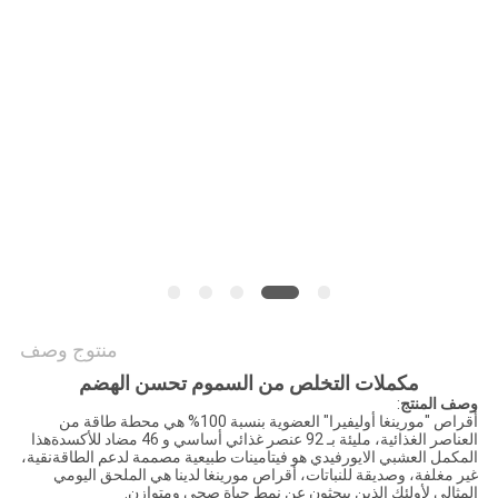
طلب
اقتباس
خريطة
الموقع
سياسة
الخصوصية
منتوج وصف
مكملات التخلص من السموم تحسن الهضم
وصف المنتج
:
أقراص "مورينغا أوليفيرا" العضوية بنسبة 100% هي محطة طاقة من
العناصر الغذائية، مليئة بـ 92 عنصر غذائي أساسي و 46 مضاد للأكسدةهذا
المكمل العشبي الايورفيدي هو فيتامينات طبيعية مصممة لدعم الطاقةنقية،
غير مغلفة، وصديقة للنباتات، أقراص مورينغا لدينا هي الملحق اليومي
المثالي لأولئك الذين يبحثون عن نمط حياة صحي ومتوازن.