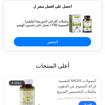
احصل على افضل سعر ل
مكملات أقراص المورينجا أوليفيرا
العضوية 100٪ تعمل على تحسين الهضم
استمر
أعلى المنتجات
كبسولات MSDS العشبية
لإزالة السموم من الدهون
مكملات التخسيس السريع
120 كبسولة
0.08-0.12 MOQ:100000 كبسولة / قرص
الاتصال