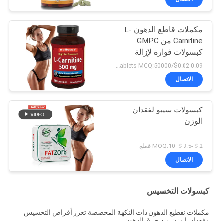
مكملات قاطع الدهون L-
Carnitine من GMPC
كبسولات فوارة لإزالة
السموم
$0.02-0.09/tablets MOQ:50000 حبة
الاتصال
كبسولات سيبو لفقدان
الوزن
＄2-＄3.5 MOQ:10 قطع
الاتصال
كبسولات التخسيس
مكملات تقطيع الدهون ذات النكهة المخصصة تعزز أقراص التخسيس
وفقدان الوزن من حرق الدهون