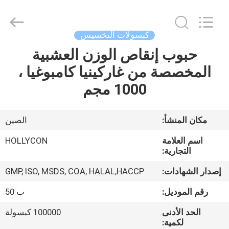
Hollycon
Biotechnology
Co.,
Ltd..
All
كبسولات التخسيس
Rights
Reserved.
حبوب إنقاص الوزن العشبية
منزل
المخصصة من غاركينيا كامبوغيا ،
المنتجات
1000 مجم
أشرطة
مكان المنشأ:
الصين
فيديو
اسم العلامة
HOLLYCON
التجارية:
حول
إصدار الشهادات:
GMP, ISO, MSDS, COA, HALAL,HACCP
بنا
رقم الموديل:
ب 50
الحد الأدنى
100000 كبسولة
جولة
لكمية: