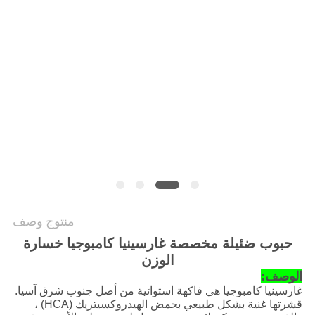
طلب
اقتباس
خريطة
الموقع
سياسة
الخصوصية
منتوج وصف
حبوب ضئيلة مخصصة غارسينيا كامبوجيا خسارة
الوزن
الوصف:
غارسينيا كامبوجيا هي فاكهة استوائية من أصل جنوب شرق آسيا.
قشرتها غنية بشكل طبيعي بحمض الهيدروكسيتريك (HCA) ،