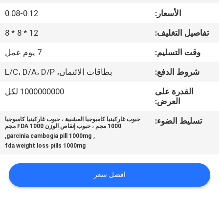
في
الأسعار:
0.08-0.12
المعمل
تفاصيل التغليف:
12 * 8 * 8
ضبط
وقت التسليم:
7 يوم عمل
الجودة
شروط الدفع:
بطاقات الائتمان، L/C، D/A، D/P
القدرة على
1000000000 لكل
اتصل
العرض:
بنا
تسليط الضوء:
حبوب غاركينيا كامبوجيا العشبية ، حبوب غاركينيا كامبوجيا
1000 مجم ، حبوب إنقاص الوزن FDA 1000 مجم
,
,
garcinia cambogia pill 1000mg
fda weight loss pills 1000mg
أخبار
افضل سعر
جميع
القضايا