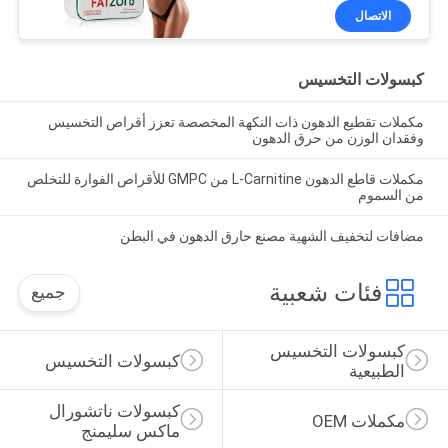
الاتصال
كبسولات التخسيس
مكملات تقطيع الدهون ذات النكهة المخصصة تعزز أقراص التخسيس
وفقدان الوزن من حرق الدهون
مكملات قاطع الدهون L-Carnitine من GMPC للأقراص الفوارة للتخلص
من السموم
مضافات لتخفيف الشهية مصنع حارق الدهون في البطن
فئات شعبية
جميع
كبسولات التخسيس 
كبسولات التخسيس
الطبيعية
كبسولات ناتشورال 
مكملات OEM
ماكس سليمنج