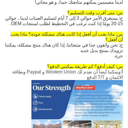
لدينا مصممين يمكنهم متابعتك جيدا، و هو مجاني!
س: متى أقرب وقت للتسليم؟
ج: يستغرق الأمر حوالي 3 إلى 7 أيام لتسليم العينات لدينا ، حوالي
15-20 يومًا إذا كنت ترغب في التخطيط لطلب لمنتجات OEM.
س: ماذا يجب أن أفعل إذا كانت هناك مشكلة جودة؟ ماذا يجب
أن أفعل؟
ج: نحن واثقون جدا في منتجاتنا، إذا كان هناك منتج مشكلة، يمكننا
تزويدك بمنتج بديل جديد
حرة.
س: كيف أدفع؟ كم طريقة يمكنني الدفع؟
أ:
ويمكننا أيضاً أن نقدم لك Western Union و Paypal وبطاقة
الائتمان و T/T الدفع