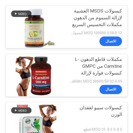
كبسولات MSDS العشبية
لإزالة السموم من الدهون
مكملات التخسيس السريع
120 كبسولة
0.08-0.12 MOQ:100000 كبسولة / قرص
الاتصال
مكملات قاطع الدهون L-
Carnitine من GMPC
كبسولات فوارة لإزالة
السموم
$0.02-0.09/tablets MOQ:50000 حبة
الاتصال
كبسولات سيبو لفقدان
الوزن
＄2-＄3.5 MOQ:10 قطع