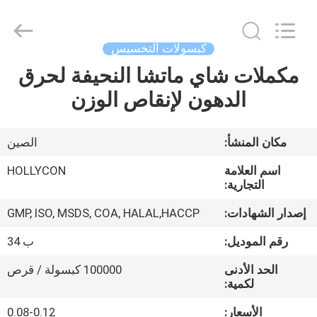
Hollycon
Biotechnology
Co.,
Ltd..
All
كبسولات التخسيس
Rights
Reserved.
مكملات شاي ماتشا النحيفة لحرق
منزل
الدهون لإنقاص الوزن
المنتجات
مكان المنشأ:
الصين
أشرطة
اسم العلامة
HOLLYCON
فيديو
التجارية:
إصدار الشهادات:
GMP, ISO, MSDS, COA, HALAL,HACCP
حول
رقم الموديل:
ب 34
بنا
الحد الأدنى
100000 كبسولة / قرص
لكمية:
جولة
الأسعار:
0.08-0.12