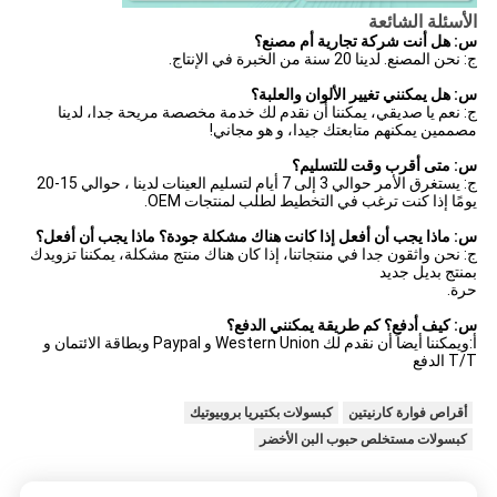
الأسئلة الشائعة
س: هل أنت شركة تجارية أم مصنع؟
ج: نحن المصنع. لدينا 20 سنة من الخبرة في الإنتاج.
س: هل يمكنني تغيير الألوان والعلبة؟
ج: نعم يا صديقي، يمكننا أن نقدم لك خدمة مخصصة مريحة جدا، لدينا
مصممين يمكنهم متابعتك جيدا، و هو مجاني!
س: متى أقرب وقت للتسليم؟
ج: يستغرق الأمر حوالي 3 إلى 7 أيام لتسليم العينات لدينا ، حوالي 15-20
يومًا إذا كنت ترغب في التخطيط لطلب لمنتجات OEM.
س: ماذا يجب أن أفعل إذا كانت هناك مشكلة جودة؟ ماذا يجب أن أفعل؟
ج: نحن واثقون جدا في منتجاتنا، إذا كان هناك منتج مشكلة، يمكننا تزويدك
بمنتج بديل جديد
حرة.
س: كيف أدفع؟ كم طريقة يمكنني الدفع؟
أ:
ويمكننا أيضاً أن نقدم لك Western Union و Paypal وبطاقة الائتمان و
T/T الدفع
أقراص فوارة كارنيتين
كبسولات بكتيريا بروبيوتيك
كبسولات مستخلص حبوب البن الأخضر