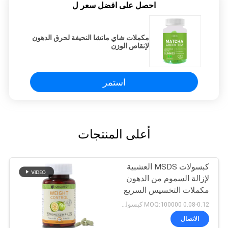
احصل على افضل سعر ل
مكملات شاي ماتشا النحيفة لحرق الدهون
لإنقاص الوزن
استمر
أعلى المنتجات
كبسولات MSDS العشبية
لإزالة السموم من الدهون
مكملات التخسيس السريع
120 كبسولة
0.08-0.12 MOQ:100000 كبسولة / قرص
الاتصال