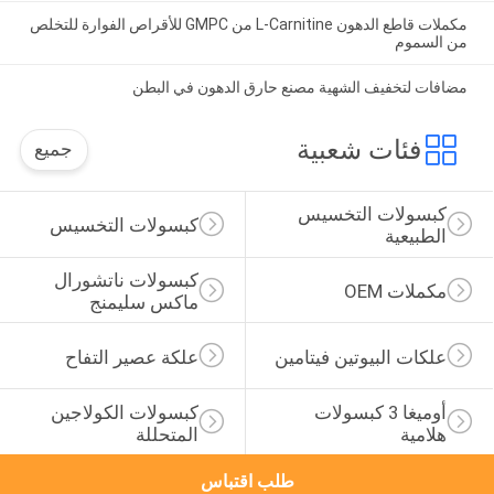
مكملات قاطع الدهون L-Carnitine من GMPC للأقراص الفوارة للتخلص
من السموم
مضافات لتخفيف الشهية مصنع حارق الدهون في البطن
فئات شعبية
جميع
كبسولات التخسيس 
كبسولات التخسيس
الطبيعية
كبسولات ناتشورال 
مكملات OEM
ماكس سليمنج
علكات البيوتين فيتامين
علكة عصير التفاح
أوميغا 3 كبسولات 
كبسولات الكولاجين 
هلامية
المتحللة
طلب اقتباس