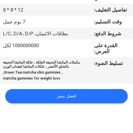
في
تفاصيل التغليف:
12 * 8 * 8
المعمل
وقت التسليم:
7 يوم عمل
ضبط
شروط الدفع:
بطاقات الائتمان، L/C، D/A، D/P
الجودة
القدرة على
1000000000 لكل
العرض:
اتصل
تسليط الضوء:
مكملات الماتشا النحيفة العلكة ، علكة الماتشا النحيفة
بالشاي الأخضر ، علكات الماتشا لفقدان الوزن
بنا
,
,
Green Tea matcha slim gummies
matcha gummies for weight loss
أخبار
افضل سعر
جميع
القضايا