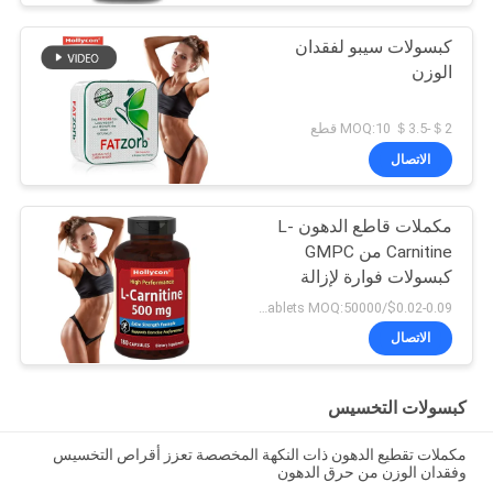
كبسولات سيبو لفقدان
الوزن
＄2-＄3.5 MOQ:10 قطع
الاتصال
مكملات قاطع الدهون L-
Carnitine من GMPC
كبسولات فوارة لإزالة
السموم
$0.02-0.09/tablets MOQ:50000 حبة
الاتصال
كبسولات التخسيس
مكملات تقطيع الدهون ذات النكهة المخصصة تعزز أقراص التخسيس
وفقدان الوزن من حرق الدهون