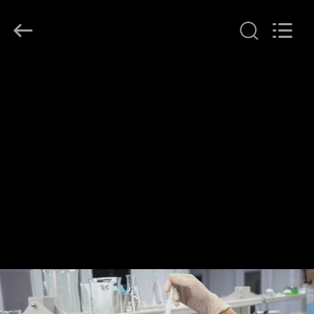
Hollycon
Biotechnology
Co.,
Ltd..
All
Rights
Reserved.
منزل
المنتجات
أشرطة
فيديو
حول
بنا
جولة