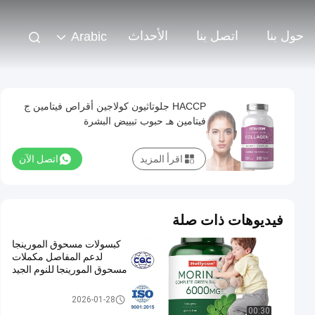
حول بنا
اتصل بنا
الأحداث
Arabic
HACCP جلوتاثيون كولاجين أقراص فيتامين ج
فيتامين هـ حبوب تبييض البشرة
اقرأ المزيد
اتصل الآن
فيديوهات ذات صلة
كبسولات مسحوق المورينجا
لدعم المفاصل مكملات
مسحوق المورينجا للنوم الجيد
مكملات OEM
2026-01-28
00:30