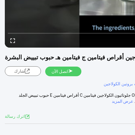
شارك
اتصل الآن
روتين الكولاجين
ببتيدات OEM البروتينات كبسولات الكولاجين المتحلل للضد من الشيخوخةOEM جلوتاثيون الكولاجين فيتامين C أقراص فيتامين E حبوب تبييض الجلد
عرض المزيد
اترك رسالة