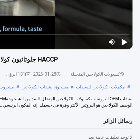
HACCP جلوتاثيون كولاجين أقراص فيتامين ج فيتامين هـ حبوب تبييض البشرة
كبسولات الكولاجين المتحللة
2026-01-28
181 الرؤى
#
مكملات الكولاجين للسيدات
#
مسحوق ببتيدات الكولاجين
#
مشروب ب
الوصف:الكولاجين هو البروتين الأكثر وفرة في جسمك. إنه المكون الرئيسي ...
رسائل الزائر
لا توجد تعليقات عامة بعد