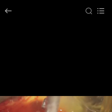
Hollycon
Biotechnology
Co.,
Ltd..
All
Rights
Reserved.
منزل
المنتجات
أشرطة
فيديو
حول
بنا
جولة