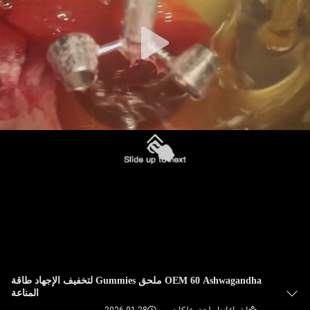
في
المعمل
ضبط
الجودة
اتصل
بنا
أخبار
جميع
القضايا
OEM 60 Ashwagandha ملحق Gummies لتخفيف الإجهاد طاقة
المناعة