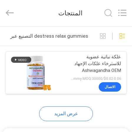
Hollycon
Biotechnology
Co.,
المنتجات
Ltd..
All
Rights
Reserved.
منزل
destress relax gummies التصنيع عبر الإنترنت
المنتجات
علكة نباتية عضوية
للاسترخاء علكات الإجهاد
أشرطة
Ashwagandha OEM
فيديو
$0.02-0.06/gummy MOQ:30000 علكة
الاتصال
حول
بنا
عرض المزيد
جولة