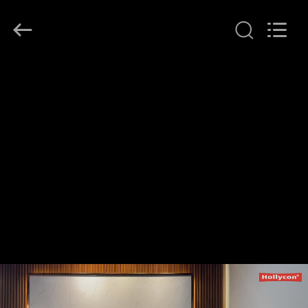
Hollycon
Biotechnology
Co.,
Ltd..
All
Rights
Reserved.
منزل
المنتجات
أشرطة
فيديو
حول
بنا
جولة