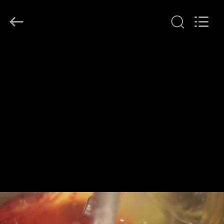
Hollycon
Biotechnology
Co.,
Ltd..
All
Rights
Reserved.
منزل
المنتجات
أشرطة
فيديو
حول
بنا
جولة