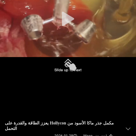
في
المعمل
ضبط
الجودة
اتصل
بنا
أخبار
جميع
القضايا
مكمل جذر ماكا الأسود من Hollycon يعزز الطاقة والقدرة على
التحمل