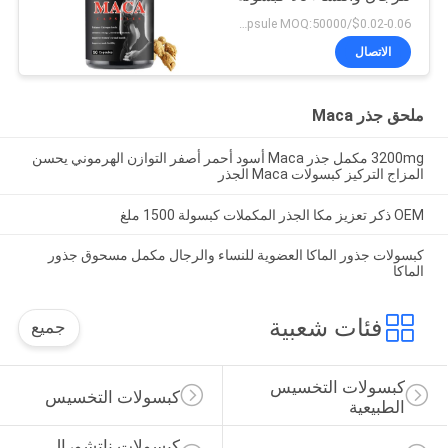
$0.02-0.06/capsule MOQ:50000 كبسولة
الاتصال
ملحق جذر Maca
3200mg مكمل جذر Maca أسود أحمر أصفر التوازن الهرموني يحسن
المزاج التركيز كبسولات Maca الجذر
OEM ذكر تعزيز مكا الجذر المكملات كبسولة 1500 ملغ
كبسولات جذور الماكا العضوية للنساء والرجال مكمل مسحوق جذور
الماكا
فئات شعبية
جميع
كبسولات التخسيس 
كبسولات التخسيس
الطبيعية
كبسولات ناتشورال 