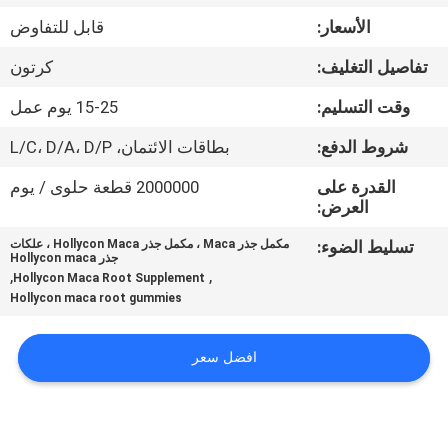
في
الأسعار:
قابل للتفاوض
المعمل
تفاصيل التغليف:
كرتون
ضبط
وقت التسليم:
15-25 يوم عمل
الجودة
شروط الدفع:
بطاقات الائتمان، L/C، D/A، D/P
القدرة على
2000000 قطعة حلوى / يوم
اتصل
العرض:
بنا
تسليط الضوء:
مكمل جذر Maca ، مكمل جذر Hollycon Maca ، علكات
جذر Hollycon maca
,
,
Hollycon Maca Root Supplement
Hollycon maca root gummies
أخبار
افضل سعر
جميع
القضايا