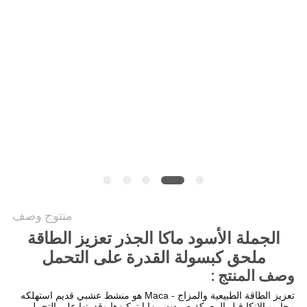
طلب
اقتباس
خريطة
الموقع
سياسة
الخصوصية
منتوج وصف
الجملة الأسود ماكا الجذر تعزيز الطاقة
ملحق كبسولة القدرة على التحمل
وصف المنتج :
تعزيز الطاقة الطبيعية والمزاج - Maca هو منشط عشبي قديم استهلكه
محاربو الإنكا قبل المعركة.صمدت مزايا تركيزها وقدرتها على التحمل