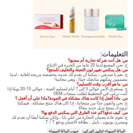
التعليمات:
س: هل أنت شركة تجارية أم مصنع؟
ج: نحن المصنع.لدينا 20 عاما من الخبرة في الإنتاج.
س: هل يمكنني تغيير لون التعبئة والتغليف للمنتج؟
ج: نعم يا صديقي ، يمكننا أن نقدم لك خدمة مخصصة مريحة للغاية ، لدينا
مصممين يمكنهم متابعتك جيدًا ، وهي مجانية!
س: ما هو أقرب وقت للتسليم؟
ج: يستغرق الأمر حوالي 3 إلى 7 أيام لتسليم العينة ، حوالي 15-20 يومًا إذا
كنت ترغب في التخطيط لطلب منتجات OEM.
س: ماذا أفعل إذا كانت هناك مشكلة في الجودة؟ماذا علي أن أفعل ؟
ج: نحن واثقون جدًا من منتجاتنا ، إذا كان هناك منتج مشكلة ، فيمكننا
تزويدك بمنتج بديل جديد مجانًا.
س: كيف تدفع؟كم عدد الطرق التي يمكنني الدفع بها؟
ج: نقوم عادة بضمان التجارة من علي بابا ، ولكن يمكننا أيضًا أن نقدم لك
ويسترن يونيون ، بايبل ، بطاقة الائتمان ودفع T / T.
الماكا السوداء لتكبير الوركين
حبوب الماكا السوداء