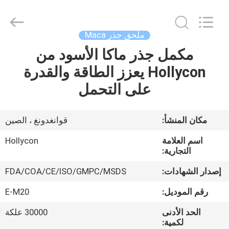
Hollycon
Biotechnology
Co.,
Ltd..
All
ملحق جذر Maca
Rights
Reserved.
مكمل جذر ماكا الأسود من
منزل
Hollycon يعزز الطاقة والقدرة
المنتجات
على التحمل
أشرطة
مكان المنشأ:
قوانغدونغ ، الصين
فيديو
اسم العلامة
Hollycon
التجارية:
حول
إصدار الشهادات:
FDA/COA/CE/ISO/GMPC/MSDS
بنا
رقم الموديل:
E-M20
الحد الأدنى
30000 علكة
جولة
لكمية: