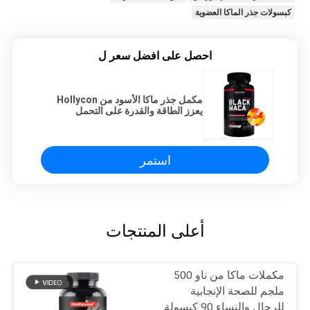
كبسولات جذر الماكا العضوية
احصل على افضل سعر ل
مكمل جذر ماكا الأسود من Hollycon
يعزز الطاقة والقدرة على التحمل
استمر
أعلى المنتجات
مكملات ماكا من ناو 500
ملجم للصحة الإنجابية
للرجال والنساء 90 كبسولة