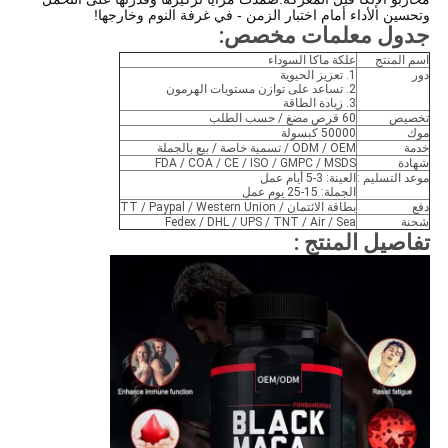
وتحسين الأداء أمام اختبار الزمن - في غرفة النوم وخارجها!
جدول معلمات مخصص
:
اسم المنتج
علكة ماكا السوداء
دور
1. تعزيز الحيوية
2. تساعد على توازن مستويات الهرمون
3. زيادة الطاقة
تخصيص
60 قرص مضغ / حسب الطلب
موك
50000 كبسولة
خدمة
ODM / OEM / تسمية خاصة / بيع بالجملة
شهادة
FDA / COA / CE / ISO / GMPC / MSDS
موعد التسليم :
العينة: 3-5 أيام عمل
الجملة: 15-25 يوم عمل
دفع
بطاقة الائتمان / TT / Paypal / Western Union
شحنة
Fedex / DHL / UPS / TNT / Air / Sea
تفاصيل المنتج :