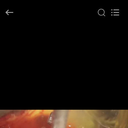
Hollycon
Biotechnology
Co.,
Ltd..
All
Rights
Reserved.
منزل
المنتجات
أشرطة
فيديو
حول
بنا
جولة