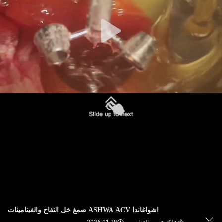
في
المعمل
ضبط
الجودة
اتصل
بنا
أخبار
جميع
القضايا
اشواغاندا ASHWA ACV صمغ خل التفاح والفيتامينات