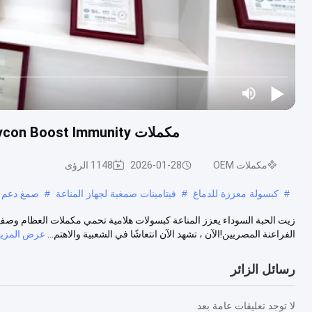
مكملات Hollycon Boost Immunity تعمل على حماية العظام من زيت الحبة السوداء
مكملات OEM
2026-01-28
1148 الرؤى
#
كبسولة معززة للدماغ
#
فيتامينات صمغية لجهاز المناعة
#
صمغ دعم ا
زيت الحبة السوداء يعزز المناعة كبسولات هلامية تحمي مكملات العظام وصف الم
الفراعنة المصريين!الآن ، تشهد الآن انتعاشًا في الشعبية والاهتم...
عرض المزيد
رسائل الزائر
لا توجد تعليقات عامة بعد