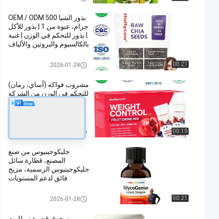
بذور الشيا OEM / ODM 500
جرام، عبوة من 1 | بذور للأكل
| بذور للتحكم في الوزن | غنية
بالكالسيوم والبروتين والألياف
بدون سكر مضاف، تركيبة
مخصصة
مكملات OEM
00:21
2026-01-28
مشروب فواكه (أساي، رمان)
للتحكم في الوزن من الشركة
المصنعة الأصلية / الشركة
المصممة الأصلية مع أعشاب
التخسيس (جارسينيا كامبوجيا،
جيمنيما سيلفستر) للمساعدة
مكملات OEM
00:15
2026-01-28
في دعم نمط حياة صحي
بدون إضافة سكر، تركيبة
جليكوجينيوس من صنع
مخصصة
المصنع، قطارة سائل
جليكوجينيوس الرسمية، مزيج
فائق لدعم المستويات
الصحية، تركيبة طبيعية
بالكامل للاستخدام اليومي
مكملات OEM
00:21
2026-01-28
مسحوق قشرة سيلليوم