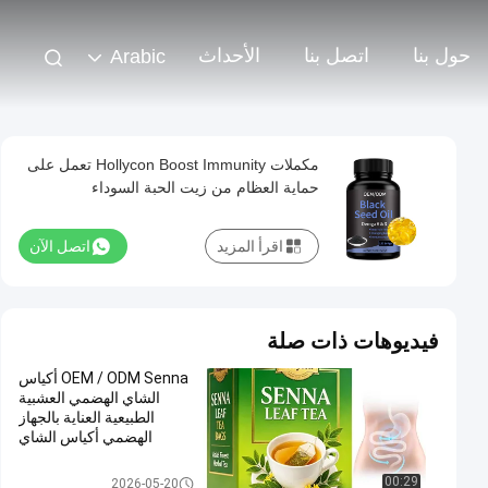
حول بنا
اتصل بنا
الأحداث
Arabic
مكملات Hollycon Boost Immunity تعمل على
حماية العظام من زيت الحبة السوداء
اقرأ المزيد
اتصل الآن
فيديوهات ذات صلة
OEM / ODM Senna أكياس
الشاي الهضمي العشبية
الطبيعية العناية بالجهاز
الهضمي أكياس الشاي
الصحي العشبية
مكملات OEM
00:29
2026-05-20