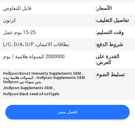
في
الأسعار:
قابل للتفاوض
المعمل
تفاصيل التغليف:
كرتون
ضبط
وقت التسليم:
15-25 يوم عمل
الجودة
شروط الدفع:
بطاقات الائتمان، L/C، D/A، D/P
القدرة على
2000000 كبسولة هلامية / يوم
اتصل
العرض:
بنا
تسليط الضوء:
Hollycon Boost Immunity Supplements OEM ،
Hollycon Supplements OEM ، كبسولات هلامية زيت
بذور سوداء من Hollycon
,
,
Hollycon Supplements OEM
أخبار
Hollycon black seed oil softgels
جميع
افضل سعر
القضايا