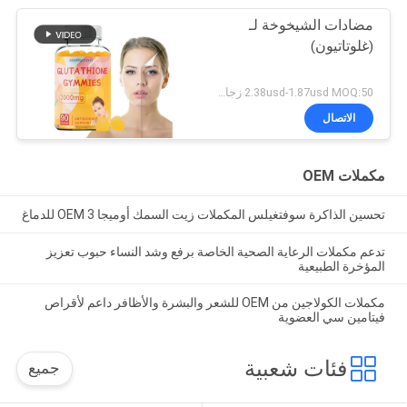
مضادات الشيخوخة لـ
(غلوتاتيون)
2.38usd-1.87usd MOQ:50 زجاجة
الاتصال
مكملات OEM
تحسين الذاكرة سوفتغيلس المكملات زيت السمك أوميجا 3 OEM للدماغ
تدعم مكملات الرعاية الصحية الخاصة برفع وشد النساء حبوب تعزيز
المؤخرة الطبيعية
مكملات الكولاجين من OEM للشعر والبشرة والأظافر داعم لأقراص
فيتامين سي العضوية
فئات شعبية
جميع