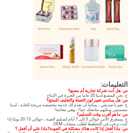
التعليمات:
س: هل أنت شركة تجارية أم مصنع؟
ج: نحن المصنع.لدينا 20 عاما من الخبرة في الإنتاج.
س: هل يمكنني تغيير لون التعبئة والتغليف للمنتج؟
ج: نعم يا صديقي ، يمكننا أن نقدم لك خدمة مخصصة مريحة للغاية ، لدينا
مصممين يمكنهم متابعتك جيدًا ، وهي مجانية!
س: ما هو أقرب وقت للتسليم؟
ج: يستغرق الأمر حوالي 3 إلى 7 أيام لتسليم العينة ، حوالي 15-20 يومًا إذا
كنت ترغب في التخطيط لطلب منتجات OEM.
س: ماذا أفعل إذا كانت هناك مشكلة في الجودة؟ماذا علي أن أفعل ؟