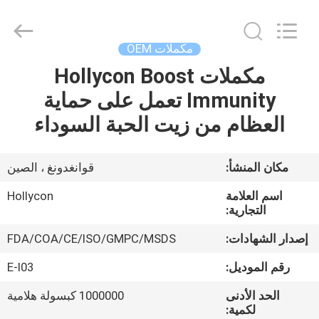
Hollycon
Biotechnology
Co.,
Ltd..
All
مكملات OEM
Rights
Reserved.
مكملات Hollycon Boost
منزل
Immunity تعمل على حماية
المنتجات
العظام من زيت الحبة السوداء
أشرطة
مكان المنشأ:
قوانغدونغ ، الصين
فيديو
اسم العلامة
Hollycon
التجارية:
حول
إصدار الشهادات:
FDA/COA/CE/ISO/GMPC/MSDS
بنا
رقم الموديل:
E-I03
الحد الأدنى
1000000 كبسولة هلامية
جولة
لكمية: