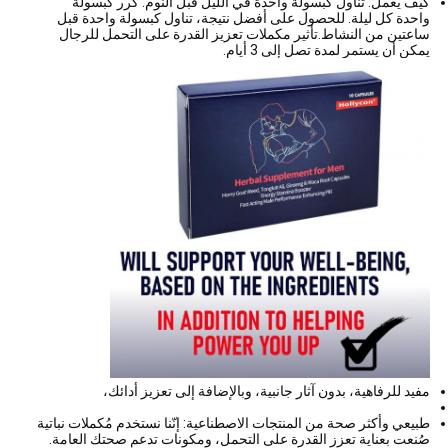
كيف يعمل: تناول كبسولة واحدة في الليل قبل النوم. كرر كبسولة
واحدة كل ليلة. للحصول على أفضل نتيجة، تناول كبسولة واحدة قبل
ساعتين من النشاط.تأثير مكملات تعزيز القدرة على التحمل للرجال
يمكن أن يستمر لمدة تصل إلى 3 أيام.
مفيد للرفاهية، بدون آثار جانبية، وبالإضافة إلى تعزيز أدائك،
طبيعي وأكثر صحة من المنتجات الاصطناعية: إنّنا نستخدم مُكملات نباتية
صُنعت بعناية تعزز القدرة على التحمل، ومكونات تدعم صحتك العامة.