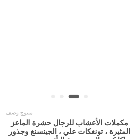
طلب
اقتباس
خريطة
الموقع
سياسة
الخصوصية
منتوج وصف
مكملات الأعشاب للرجال حشرة الماعز
المثيرة ، تونغكات علي ، الجينسنغ وجذور