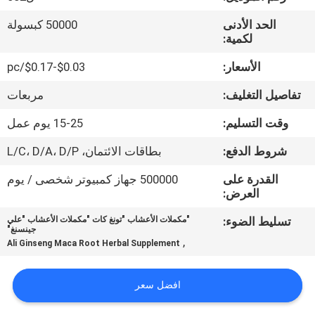
في
الحد الأدنى
50000 كبسولة
المعمل
لكمية:
الأسعار:
$0.03-$0.17/pc
ضبط
تفاصيل التغليف:
مربعات
الجودة
وقت التسليم:
15-25 يوم عمل
اتصل
شروط الدفع:
بطاقات الائتمان، L/C، D/A، D/P
بنا
القدرة على
500000 جهاز كمبيوتر شخصى / يوم
العرض:
أخبار
تسليط الضوء:
"مكملات الأعشاب "تونغ كات "مكملات الأعشاب "علي
جينسنغ"
,
Ali Ginseng Maca Root Herbal Supplement
جميع
القضايا
افضل سعر