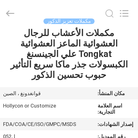
Hollycon
Biotechnology
Co.,
Ltd..
All
مكملات تعزيز الذكور
Rights
Reserved.
مكملات الأعشاب للرجال
منزل
العشوائية الماعز العشوائية
المنتجات
Tongkat علي الجينسنغ
الكبسولات جذر ماكا سريع التأثير
أشرطة
حبوب تحسين الذكور
فيديو
مكان المنشأ:
قوانغدونغ ، الصين
حول
اسم العلامة
Hollycon or Customize
بنا
التجارية:
إصدار الشهادات:
FDA/COA/CE/ISO/GMPC/MSDS
جولة
رقم الموديل:
ل052