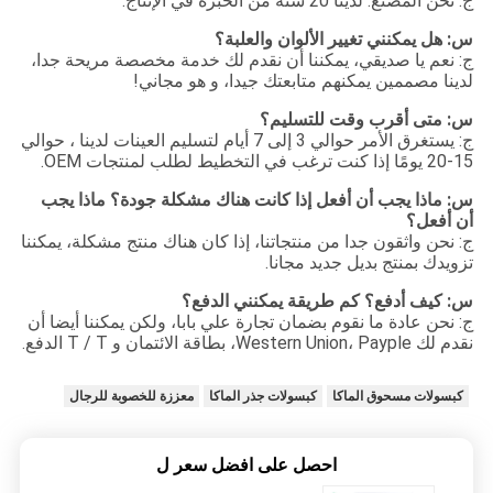
ج: نحن المصنع. لدينا 20 سنة من الخبرة في الإنتاج.
س: هل يمكنني تغيير الألوان والعلبة؟
ج: نعم يا صديقي، يمكننا أن نقدم لك خدمة مخصصة مريحة جدا،
لدينا مصممين يمكنهم متابعتك جيدا، و هو مجاني!
س: متى أقرب وقت للتسليم؟
ج: يستغرق الأمر حوالي 3 إلى 7 أيام لتسليم العينات لدينا ، حوالي
15-20 يومًا إذا كنت ترغب في التخطيط لطلب لمنتجات OEM.
س: ماذا يجب أن أفعل إذا كانت هناك مشكلة جودة؟ ماذا يجب
أن أفعل؟
ج: نحن واثقون جدا من منتجاتنا، إذا كان هناك منتج مشكلة، يمكننا
تزويدك بمنتج بديل جديد مجانا.
س: كيف أدفع؟ كم طريقة يمكنني الدفع؟
ج: نحن عادة ما نقوم بضمان تجارة علي بابا، ولكن يمكننا أيضا أن
نقدم لك Western Union، Payple، بطاقة الائتمان و T / T الدفع.
كبسولات مسحوق الماكا
كبسولات جذر الماكا
معززة للخصوبة للرجال
احصل على افضل سعر ل