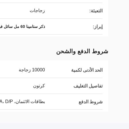
زجاجات
التعبئة:
إبراز:
ذكر ستامينا 60 مل سائل فولاذي صلب
شروط الدفع والشحن
10000 زجاجة
الحد الأدنى لكمية
كرتون
تفاصيل التغليف
بطاقات الائتمان، L/C، D/A، D/P
شروط الدفع