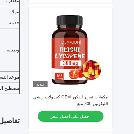
مقدار :
موك:
خدمة :
وظيفة :
موعد التسل
فيديو
مصطلح الد
مكملات تعزيز الذكور OEM كبسولات ريشي
الليكوبين 300 ملغ
احصل على أفضل سعر
تفاصيل 