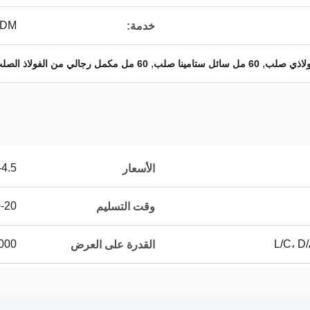
OEM ODM خ
خدمة:
,
,
60 مل سائل ستامينا صلب
60 مل مكمل رجالي من الفولاذ الصلب
/bottle
الأسعار
10-20 يو
وقت التسليم
00000
القدرة على العرض