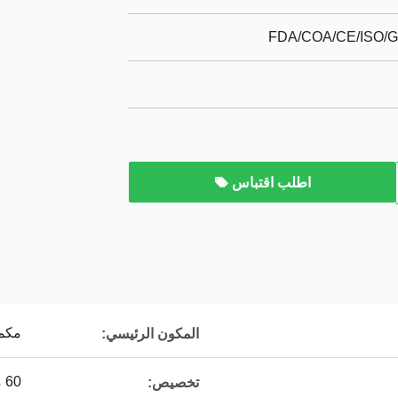
FDA/COA/CE/ISO
اطلب اقتباس
مكم
المكون الرئيسي:
60 مل / زجاجة أو حسب الطلب
تخصيص: