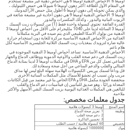
أوميغا 6: الأحماض الدهنية أوميغا 6 هي أحماض دهنية غير مشبعة تستخدم
في المقام الأول للطاقة ؛أكثر دهون أوميغا 6 شيوعًا هي حمض اللينوليك ،
والذي يمكن تحويله إلى دهون أوميغا 6 أطول مثل حمض الأراكيدونيك.
أوميغا 9: الأحماض الدهنية أوميغا 9 هي دهون أحادية غير مشبعة شائعة في
الزيوت النباتية والبذور ، وكذلك المكسرات والبذور.
القدرة الفائقة: تحتوي كبسولة واحدة فقط (1) من كبسولات زيت السمك
أوميغا 3 السائلة لدينا على 1040 ملليجرام على الأقل من أحماض أوميغا 3
الدهنية من بولوك ألاسكا الطبيعي الذي يتم صيده في البرية.مكملاتنا
الغذائية من الأحماض الدهنية الأساسية مركزة للغاية دون استخدام حرارة
عالية ضارة لتزويدك بمغذيات زيت السمك الثلاثية الجليسريد الأساسية لكل
هلام ناعم.
الأحماض الدهنية الأساسية: تساعد أحماض أوميغا 3 الدهنية الموجودة في
زيت السمك في دعم صحة القلب والأوعية الدموية ووظائف الدماغ والجهاز
المناعي.تعمل كل من EPA و DHA في مكملات أوميغا 3 لدينا بمثابة الدماغ
المثالي والقلب والدعم المناعي من أجل صحة وسعادة لك.
قل وداعا لسمك بيربس: الكبسولات الهلامية سهلة البلع ليس لها مذاق
مريب ولن تسبب أي تجشؤ للأسماك مثل المكملات السائبة الأخرى
منخفضة الجودة.مكمل DHA و EPA الخاص بنا غير معتمد من قِبل الكائنات
المعدلة وراثيًا ، وهو صديق للنباتيين.إن فيتامينات دعم الدماغ والقلب
للبالغين هي المكملات الغذائية اليومية بزيت السمك النقي الأسهل والأكثر
ملاءمة.
جدول معلمات مخصص
:
اسم المنتج
أوميغا 3 كبسولات هلامية
وظيفة
1. تعزيز صحة الدماغ
2. دعم صحة القلب
3. تحسين الذاكرة
تخصيص
60 كبسولة هلامية / حسب الطلب
موك
1000000 كبسولة هلامية