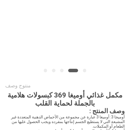
طلب
اقتباس
خريطة
الموقع
سياسة
الخصوصية
منتوج وصف
مكمل غذائي أوميغا 369 كبسولات هلامية
بالجملة لحماية القلب
وصف المنتج :
أوميجا 3: أوميغا 3 عبارة عن مجموعة من الأحماض الدهنية المتعددة غير
المشبعة التي لا يستطيع الجسم إنتاجها بمفرده ويجب الحصول عليها من
الطعام أو المكملات.