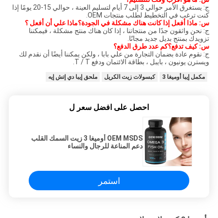
ج: يستغرق الأمر حوالي 3 إلى 7 أيام لتسليم العينة ، حوالي 15-20 يومًا إذا
كنت ترغب في التخطيط لطلب منتجات OEM.
س: ماذا أفعل إذا كانت هناك مشكلة في الجودة؟ماذا علي أن أفعل ؟
ج: نحن واثقون جدًا من منتجاتنا ، إذا كان هناك منتج مشكلة ، فيمكننا
تزويدك بمنتج بديل جديد مجانًا.
س: كيف تدفع؟كم عدد طرق الدفع؟
ج: نقوم عادة بضمان التجارة من علي بابا ، ولكن يمكننا أيضًا أن نقدم لك
ويسترن يونيون ، بايبل ، بطاقة الائتمان ودفع T / T.
مكمل إيبا أوميغا 3
كبسولات زيت الكريل
ملحق إيبا دي إتش إيه
احصل على افضل سعر ل
OEM MSDS أوميغا 3 زيت السمك القلب
دعم المناعة للرجال والنساء
استمر