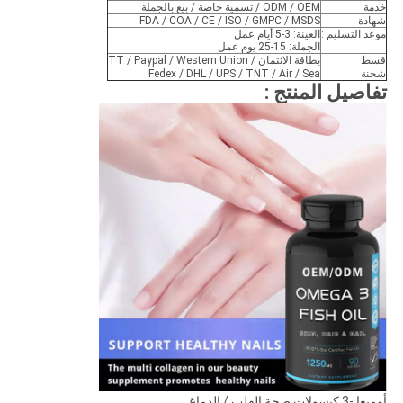
خدمة
ODM / OEM / تسمية خاصة / بيع بالجملة
شهادة
FDA / COA / CE / ISO / GMPC / MSDS
موعد التسليم :
العينة: 3-5 أيام عمل
الجملة: 15-25 يوم عمل
قسط
بطاقة الائتمان / TT / Paypal / Western Union
شحنة
Fedex / DHL / UPS / TNT / Air / Sea
تفاصيل المنتج :
أوميغا -3 كبسولات صحة القلب / الدماغ