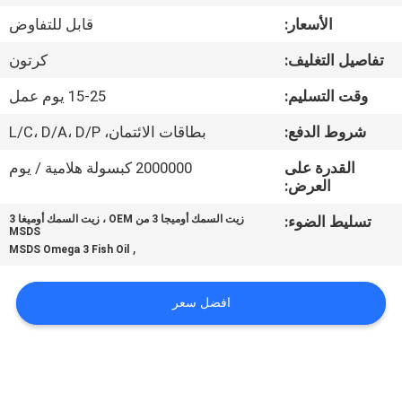
في
الأسعار:
قابل للتفاوض
المعمل
تفاصيل التغليف:
كرتون
ضبط
وقت التسليم:
15-25 يوم عمل
الجودة
شروط الدفع:
بطاقات الائتمان، L/C، D/A، D/P
القدرة على
2000000 كبسولة هلامية / يوم
اتصل
العرض:
بنا
تسليط الضوء:
زيت السمك أوميجا 3 من OEM ، زيت السمك أوميغا 3
MSDS
,
MSDS Omega 3 Fish Oil
أخبار
افضل سعر
جميع
القضايا