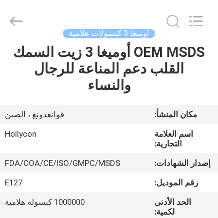
Hollycon
Biotechnology
Co.,
Ltd..
All
أوميغا 3 كبسولات هلامية
Rights
Reserved.
OEM MSDS أوميغا 3 زيت السمك
منزل
القلب دعم المناعة للرجال
المنتجات
والنساء
أشرطة
مكان المنشأ:
قوانغدونغ ، الصين
فيديو
اسم العلامة
Hollycon
التجارية:
حول
إصدار الشهادات:
FDA/COA/CE/ISO/GMPC/MSDS
بنا
رقم الموديل:
E127
الحد الأدنى
1000000 كبسولة هلامية
جولة
لكمية: