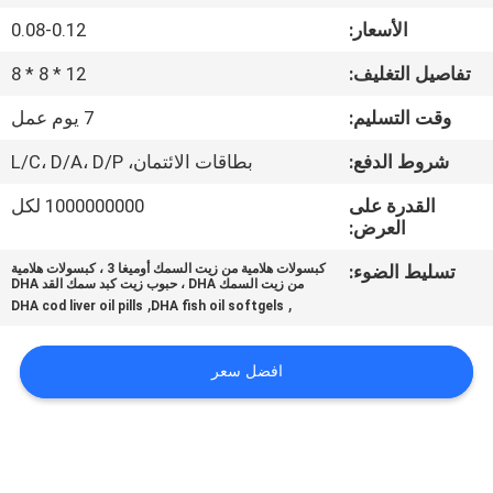
في
الأسعار:
0.08-0.12
المعمل
تفاصيل التغليف:
12 * 8 * 8
ضبط
وقت التسليم:
7 يوم عمل
الجودة
شروط الدفع:
بطاقات الائتمان، L/C، D/A، D/P
القدرة على
1000000000 لكل
اتصل
العرض:
بنا
تسليط الضوء:
كبسولات هلامية من زيت السمك أوميغا 3 ، كبسولات هلامية
من زيت السمك DHA ، حبوب زيت كبد سمك القد DHA
,
,
DHA cod liver oil pills
DHA fish oil softgels
أخبار
افضل سعر
جميع
القضايا