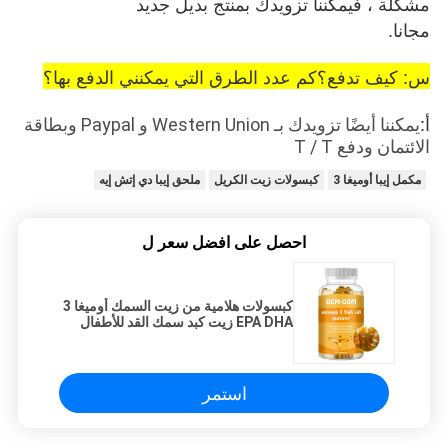
مشكلة ، فيمكننا تزويدك بمنتج بديل جديد
مجانا.
س: كيف تدفع؟كم عدد الطرق التي يمكنني الدفع بها؟
أ:
يمكننا أيضًا تزويدك بـ Western Union و Paypal وبطاقة
الائتمان ودفع T / T
مكمل إيبا أوميغا 3
كبسولات زيت الكريل
ملحق إيبا دي إتش إيه
احصل على افضل سعر ل
كبسولات هلامية من زيت السمك أوميغا 3
EPA DHA زيت كبد سمك القد للأطفال
البالغين
استمر