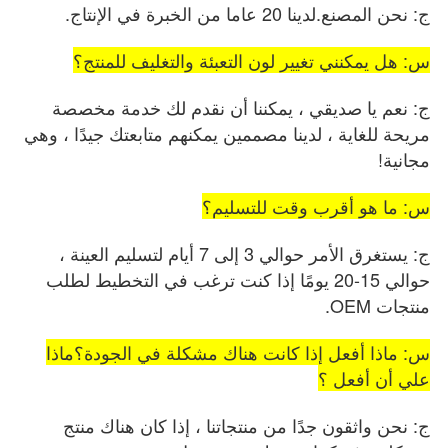
ج: نحن المصنع.لدينا 20 عاما من الخبرة في الإنتاج.
س: هل يمكنني تغيير لون التعبئة والتغليف للمنتج؟
ج: نعم يا صديقي ، يمكننا أن نقدم لك خدمة مخصصة
مريحة للغاية ، لدينا مصممين يمكنهم متابعتك جيدًا ، وهي
مجانية!
س: ما هو أقرب وقت للتسليم؟
ج: يستغرق الأمر حوالي 3 إلى 7 أيام لتسليم العينة ،
حوالي 15-20 يومًا إذا كنت ترغب في التخطيط لطلب
منتجات OEM.
س: ماذا أفعل إذا كانت هناك مشكلة في الجودة؟ماذا
علي أن أفعل ؟
ج: نحن واثقون جدًا من منتجاتنا ، إذا كان هناك منتج