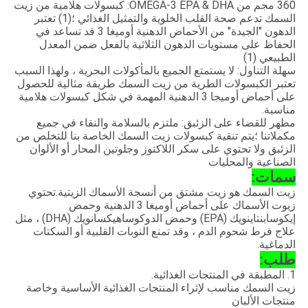
360 مجم من OMEGA-3 EPA & DHA: كبسولات هلامية من زيت
السمك تدعم صحة القلب الخلوية والتمثيل الغذائي ؛(1) تعتبر
الدهون "الجيدة" من الأحماض الدهنية أوميغا 3 قد تساعد في
الحفاظ على مستويات الدهون الثلاثية بالفعل ضمن المعدل
الطبيعي (1)
سهلة التناول: لا يستمتع الجميع بالمأكولات البحرية ، ولهذا السبب
تعتبر الكبسولات الطرية من زيت السمك طريقة مثالية للحصول
على أحماض أوميجا 3 الدهنية المهمة في شكل كبسولات هلامية
مناسبة.
مطهر للقضاء على الزئبق: ملتزم بالسلامة والنقاء في جميع
مكملاتنا ؛يتم تنقية كبسولات زيت السمك الخاصة بنا للتخلص من
الزئبق ولا تحتوي على سكر اللاكتوز وجلوتين المحار أو الألوان
الصناعية والمحليات
سمات:
زيت السمك هو زيت مشتق من أنسجة الأسماك الزيتية.تحتوي
زيوت الأسماك على أحماض أوميغا 3 الدهنية وحمض
إيكوسابنتاينويك (EPA) وحمض الدوكوساهيكسانويك (DHA) ، مثل
علاج فرط شحوم الدم ، وقد تمنع النوبات القلبية أو السكتات
الدماغية.
طلب:
1. المطبقة في المنتجات الغذائية.
زيت السمك مناسب لإثراء المنتجات الغذائية الأساسية وخاصة
منتجات الألبان