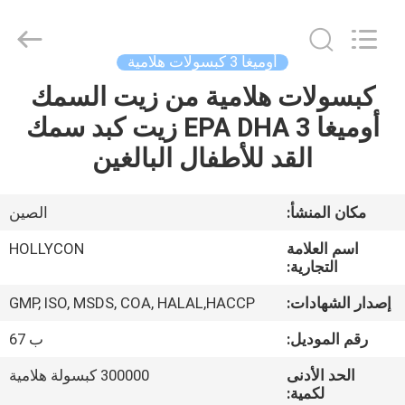
Hollycon
Biotechnology
Co.,
Ltd..
All
أوميغا 3 كبسولات هلامية
Rights
Reserved.
كبسولات هلامية من زيت السمك
منزل
أوميغا 3 EPA DHA زيت كبد سمك
المنتجات
القد للأطفال البالغين
أشرطة
مكان المنشأ:
الصين
فيديو
اسم العلامة
HOLLYCON
التجارية:
حول
إصدار الشهادات:
GMP, ISO, MSDS, COA, HALAL,HACCP
بنا
رقم الموديل:
ب 67
الحد الأدنى
300000 كبسولة هلامية
جولة
لكمية: