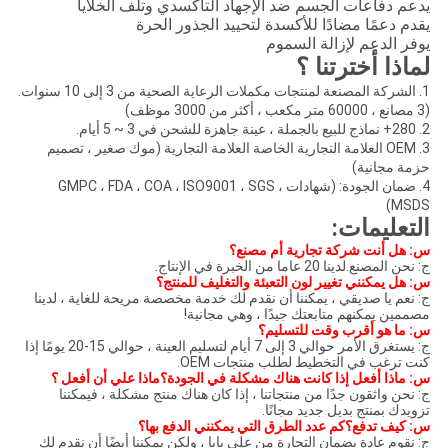
دعم دفاعات الجسم ضد الإجهاد التأكسدي وتلف الخلايا
قدم دعمًا مضادًا للأكسدة لتحييد الجذور الحرة
وفر الدعم لإزالة السموم
ماذا أخترتنا ؟
1. الشركة المصنعة لمنتجات مكملات الرعاية الصحية من 3 إلى 10 سنوات.
كثر من 3000 موظف)
ملة ، عينة جاهزة للشحن في 3 ~ 5 أيام.
3. OEM العلامة التجارية الخاصة العلامة التجارية (موك صغير ، تصميم
زمة مجانية)
4. ضمان الجودة: (شهادات GMPC ، FDA ، COA ، ISO9001 ، SGS ،
MSDS
لتعليمات:
: هل أنت شركة تجارية أم مصنع؟
 نحن المصنع.لدينا 20 عاما من الخبرة في الإنتاج.
: هل يمكنني تغيير لون التعبئة والتغليف للمنتج؟
: نعم يا صديقي ، يمكننا أن نقدم لك خدمة مخصصة مريحة للغاية ، لدينا
صممين يمكنهم متابعتك جيدًا ، وهي مجانية!
: ما هو أقرب وقت للتسليم؟
ج: يستغرق الأمر حوالي 3 إلى 7 أيام لتسليم العينة ، حوالي 15-20 يومًا إذا
نت ترغب في التخطيط لطلب منتجات OEM.
: ماذا أفعل إذا كانت هناك مشكلة في الجودة؟ماذا علي أن أفعل ؟
: نحن واثقون جدًا من منتجاتنا ، إذا كان هناك منتج مشكلة ، فيمكننا
زويدك بمنتج بديل جديد مجانًا.
: كيف تدفع؟كم عدد الطرق التي يمكنني الدفع بها؟
: نقوم عادة بضمان التجارة من علي بابا ، ولكن يمكننا أيضًا أن نقدم لك