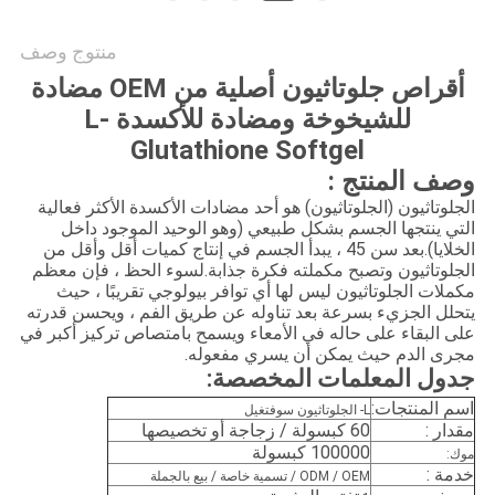
منتوج وصف
أقراص جلوتاثيون أصلية من OEM مضادة
للشيخوخة ومضادة للأكسدة L-
Glutathione Softgel
صف المنتج :
لجلوتاثيون (الجلوتاثيون) هو أحد مضادات الأكسدة الأكثر فعالية
لتي ينتجها الجسم بشكل طبيعي (وهو الوحيد الموجود داخل
الخلايا).بعد سن 45 ، يبدأ الجسم في إنتاج كميات أقل وأقل من
لجلوتاثيون وتصبح مكملته فكرة جذابة.لسوء الحظ ، فإن معظم
كملات الجلوتاثيون ليس لها أي توافر بيولوجي تقريبًا ، حيث
تحلل الجزيء بسرعة بعد تناوله عن طريق الفم ، ويحسن قدرته
لى البقاء على حاله في الأمعاء ويسمح بامتصاص تركيز أكبر في
جرى الدم حيث يمكن أن يسري مفعوله.
دول المعلمات المخصصة:
سم المنتجات:
L- الجلوتاثيون سوفتغيل
قدار :
60 كبسولة / زجاجة أو تخصيصها
100000 كبسولة
وك:
دمة :
ODM / OEM / تسمية خاصة / بيع بالجملة