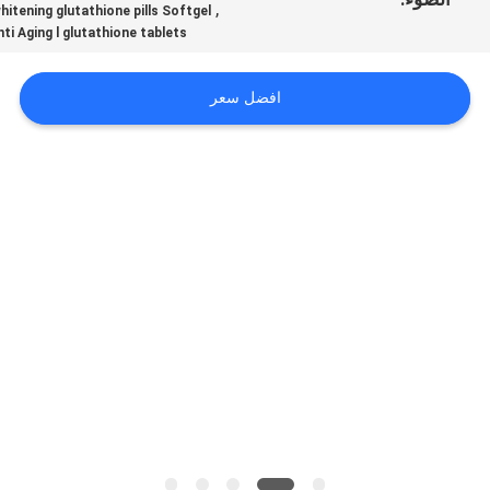
,
,
whitening glutathione pills Softgel
طلب
Anti Aging l glutathione tablets
اقتباس
افضل سعر
خريطة
الموقع
سياسة
الخصوصية