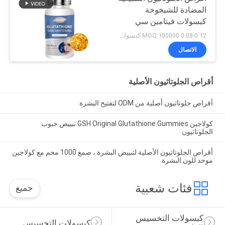
المضادة للشيخوخة
كبسولات فيتامين سي
كولاجين 500 ملجم
0.08-0.12 MOQ:100000 كبسولة / قرص
الاتصال
أقراص الجلوتاثيون الأصلية
أقراص جلوتاثيون أصلية من ODM لتفتيح البشرة
كولاجين GSH Original Glutathione Gummies تبييض حبوب
الجلوتاثيون
أقراص الجلوتاثيون الأصلية لتبييض البشرة ، صمغ 1000 مجم مع كولاجين
موحد للون البشرة
فئات شعبية
جميع
كبسولات التخسيس 
كبسولات التخسيس