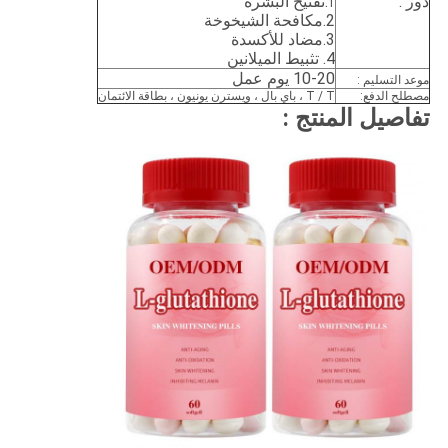
ور :
.
تفتيح البشرة
1
2.
مكافحة الشيخوخة
3.
مضاد للأكسدة
4. تثبيط الميلانين
10-20 يوم عمل
وعد التسليم :
صطلح الدفع:
T / T ، باي بال ، ويسترن يونيون ، بطاقة الائتمان
فاصيل المنتج :