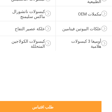
الطبيعية
كبسولات ناتشورال 
مكملات OEM
ماكس سليمنج
علكات البيوتين فيتامين
علكة عصير التفاح
أوميغا 3 كبسولات 
كبسولات الكولاجين 
هلامية
المتحللة
طلب اقتباس