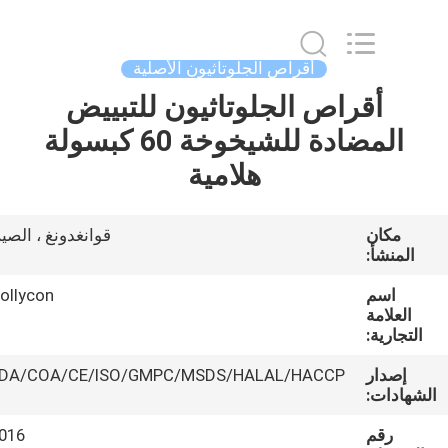
Hollycon
Biotechnology
Co.,
Ltd..
All
أقراص الجلوتاثيون الأصلية
Rights
Reserved.
أقراص الجلوتاثيون للتبييض
منزل
المضادة للشيخوخة 60 كبسولة
المنتجات
هلامية
أشرطة
مكان
قوانغدونغ ، الصين
المنشأ:
فيديو
اسم
Hollycon
العلامة
حول
التجارية:
بنا
إصدار
FDA/COA/CE/ISO/GMPC/MSDS/HALAL/HACCP
شهادات:
جولة
رقم
L016