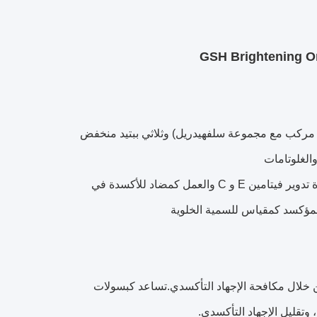
 (أي مركب مع مجموعة سلفهيدريل) وثلاثي ببتيد منخفض
والغلوتامات
مضادات الأكسدة داخل الخلايا: تشمل الوظائف المضادة للأكسدة للجلوتاثيون إعادة تدوير فيتامين E و C والعمل كمضاد للأكسدة في
المؤكسد كمقياس للسمية الخلوية
 خلال مكافحة الإجهاد التأكسدي.تساعد كبسولات
 وتقليل الإجهاد التأكسدي.