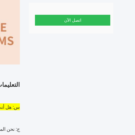
اتصل الآن
التعليما
س: هل أنت
ج: نحن المصنع.لدينا 20 عام