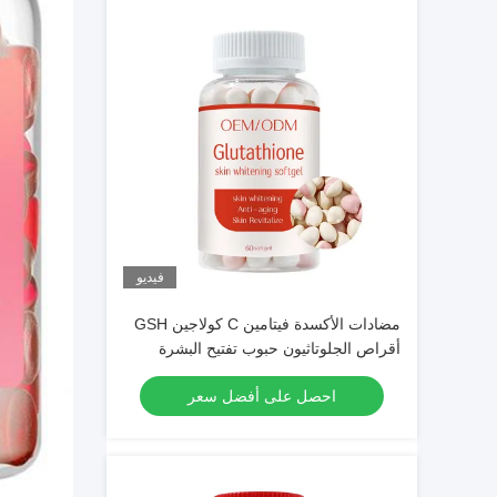
فيديو
مضادات الأكسدة فيتامين C كولاجين GSH
أقراص الجلوتاثيون حبوب تفتيح البشرة
احصل على أفضل سعر