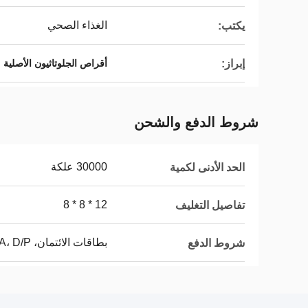
الغذاء الصحي
يكتب:
إبراز:
أقراص الجلوتاثيون الأصلية من 
شروط الدفع والشحن
30000 علكة
الحد الأدنى لكمية
12 * 8 * 8
تفاصيل التغليف
بطاقات الائتمان، L/C، D/A، D/P
شروط الدفع