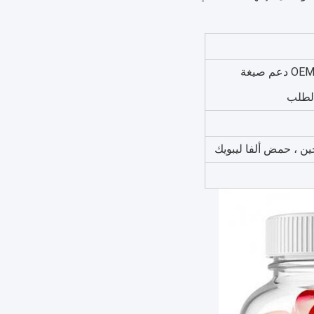
OEM / ODM Private Label Service دعم صيغة
لطلب
جين ، حمض ألفا ليبويك