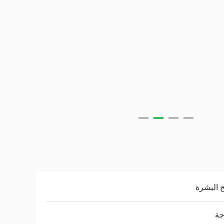
ح البشرة
جة