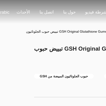
شرطة فيديو
حول بنا
اتصل بنا
الأحداث
rabic
كولاجين GSH Original Glutathione Gummies تبييض حبوب
حبوب الجلوتاثيون المبيضة من GSH