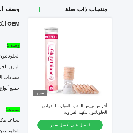
وصف الم
منتجات ذات صلة
OEM الكولاجين المضاد للشيخوخة GSH Brightening Original L-Glutathione Gummies
وصف:
الجلوتاثيو
الوزن الجز
جميع أنواع
فيديو
أقراص تبييض البشرة الفوارة L أقراص
سمات:
الجلوتاثيون بنكهة الفراولة
يساعد مكمل
احصل على أفضل سعر
الجلوتاثيو