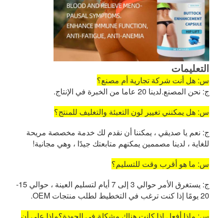
التعليمات
س: هل أنت شركة تجارية أم مصنع؟
ج: نحن المصنع.لدينا 20 عاما من الخبرة في الإنتاج.
س: هل يمكنني تغيير لون التعبئة والتغليف للمنتج؟
ج: نعم يا صديقي ، يمكننا أن نقدم لك خدمة مخصصة مريحة
للغاية ، لدينا مصممين يمكنهم متابعتك جيدًا ، وهي مجانية!
س: ما هو أقرب وقت للتسليم؟
ج: يستغرق الأمر حوالي 3 إلى 7 أيام لتسليم العينة ، حوالي 15-
20 يومًا إذا كنت ترغب في التخطيط لطلب منتجات OEM.
س: ماذا أفعل إذا كانت هناك مشكلة في الجودة؟ماذا علي أن