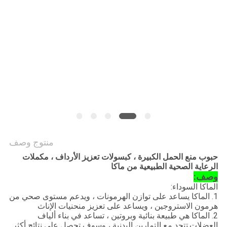
طلب
اقتباس
خريطة
الموقع
سياسة
الخصوصية
منتوج وصف
حبوب منع الحمل الكبيرة ، كبسولات تعزيز الأرداف ، مكملات
الرعاية الصحية الطبيعية من ماكا
وصف:
الماكا السوداء:
1. الماكا يساعد على توازن الهرمونات ، ويدعم مستوى صحي من
هرمون الاستروجين ، ويساعد على تعزيز منحنيات الإناث
2. الماكا هي طبيعة بنائية وبروتين ، تساعد في بناء ألياف
العضلات.تتحد مع التمارين البدنية ، وسوف تحصل على نتائج أكثر