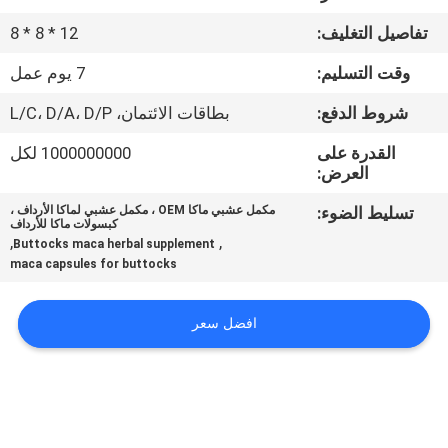
في
تفاصيل التغليف:
12 * 8 * 8
المعمل
وقت التسليم:
7 يوم عمل
ضبط
شروط الدفع:
بطاقات الائتمان، L/C، D/A، D/P
الجودة
القدرة على
1000000000 لكل
العرض:
اتصل
تسليط الضوء:
مكمل عشبي ماكا OEM ، مكمل عشبي لماكا الأرداف ،
كبسولات ماكا للأرداف
بنا
,
,
Buttocks maca herbal supplement
maca capsules for buttocks
أخبار
افضل سعر
جميع
القضايا