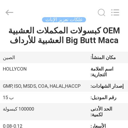
Hollycon
Biotechnology
Co.,
Ltd..
All
علكات تعزيز الإناث
Rights
Reserved.
OEM كبسولات المكملات العشبية
منزل
Big Butt Maca العشبية للأرداف
المنتجات
مكان المنشأ:
الصين
أشرطة
اسم العلامة
HOLLYCON
فيديو
التجارية:
إصدار الشهادات:
GMP, ISO, MSDS, COA, HALAL,HACCP
حول
رقم الموديل:
ب 15
بنا
الحد الأدنى
100000 كبسولة
لكمية:
جولة
الأسعار:
0.08-0.12