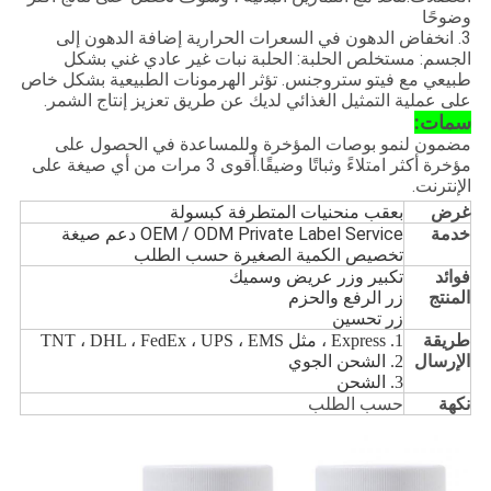
وضوحًا
3. انخفاض الدهون في السعرات الحرارية إضافة الدهون إلى
الجسم: مستخلص الحلبة: الحلبة نبات غير عادي غني بشكل
طبيعي مع فيتو ستروجنس. تؤثر الهرمونات الطبيعية بشكل خاص
على عملية التمثيل الغذائي لديك عن طريق تعزيز إنتاج الشمر.
سمات:
مضمون لنمو بوصات المؤخرة وللمساعدة في الحصول على
مؤخرة أكثر امتلاءً وثباتًا وضيقًا.أقوى 3 مرات من أي صيغة على
الإنترنت.
غرض
بعقب منحنيات المتطرفة كبسولة
خدمة
OEM / ODM Private Label Service دعم صيغة
تخصيص الكمية الصغيرة حسب الطلب
فوائد
تكبير وزر عريض وسميك
المنتج
زر الرفع والحزم
زر تحسين
طريقة
1. Express ، مثل TNT ، DHL ، FedEx ، UPS ، EMS
الإرسال
2. الشحن الجوي
3. الشحن
نكهة
حسب الطلب