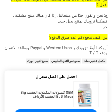
أفعل ؟
ج: نحن واثقون جدًا من منتجاتنا ، إذا كان هناك منتج مشكلة ،
فيمكننا تزويدك بمنتج بديل جديد
حر.
س: كيف تدفع؟كم عدد طرق الدفع؟
أ:
يمكننا أيضًا تزويدك بـ Western Union و Paypal وبطاقة الائتمان
ودفع T / T
مكمل عشبي ماكا
صمغ نمو الثدي الطبيعي
صمغ تكبير الورك
احصل على افضل سعر ل
OEM كبسولات المكملات العشبية Big
Butt Maca العشبية للأرداف