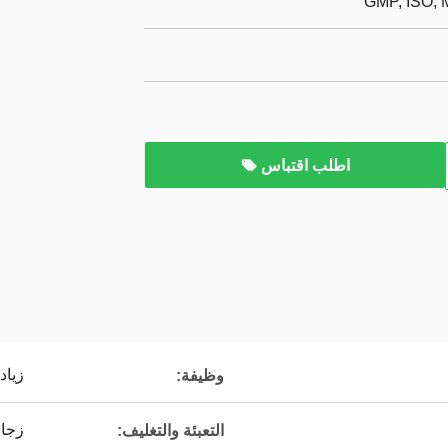
GMP, ISO,
اطلب اقتباس
زياد
وظيفة:
زجا
التعبئة والتغليف: