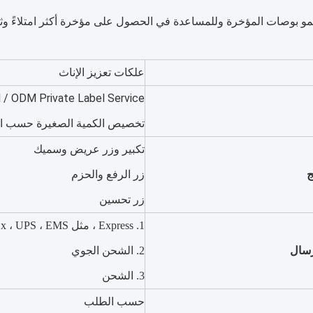
صات المؤخرة وللمساعدة في الحصول على مؤخرة أكثر امتلاءً وثباتًا وضيقًا.أقوى 3 مرات من أ
علكات تعزيز الإناث
تخصيص الكمية الصغيرة حسب ا
تكبير وزر عريض وسميك
ج
زر الرفع والحزم
زر تحسين
1. Express ، مثل TNT ، DHL ، FedEx ، UPS ، EMS
رسال
2. الشحن الجوي
3. الشحن
حسب الطلب