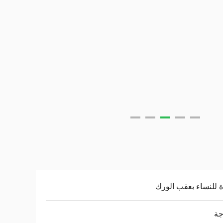
ة للنساء بعقب الورك
جة