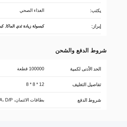
الغذاء الصحي
يكتب:
,
إبراز:
كبسولة زيادة ثدي الماكا
كبس
شروط الدفع والشحن
100000 قطعة
الحد الأدنى لكمية
12 * 8 * 8
تفاصيل التغليف
بطاقات الائتمان، L/C، D/A، D/P
شروط الدفع