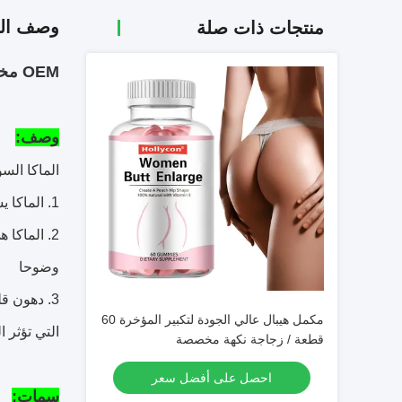
وصف الم
منتجات ذات صلة
OEM مخصص تكبير الثدي أنثى تعزيز كبسولة Gummies
وصف:
الماكا السو
1. الماكا يساعد على توازن الهرمونات ، ويدعم مستوى صحي من هرمون الاستروجين ، ويساعد على تعزيز منحنيات الإناث
2. الماكا
وضوحا
3. دهون ق
مكمل هيبال عالي الجودة لتكبير المؤخرة 60
التي تؤثر 
قطعة / زجاجة نكهة مخصصة
احصل على أفضل سعر
سمات: