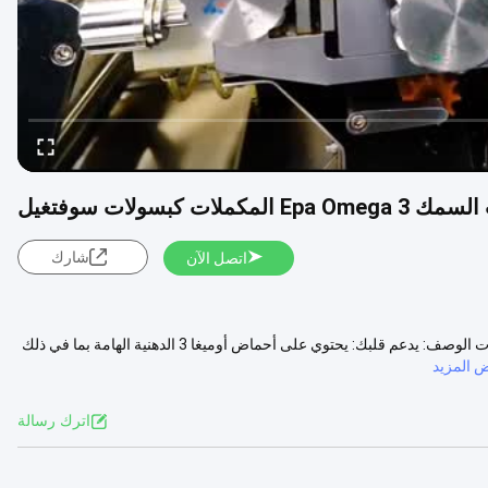
ت كبسولات سوفتغيل
شارك
اتصل الآن
تعزيز الذاكرة OMEGA 3 زيت السمك الحلوي / زيت السمك الجيلاتين كبسولات الوصف: يدعم قلبك: يحتوي على أحماض أوميغا 3 الدهنية الهامة بما في ذلك
 المزيد
اترك رسالة