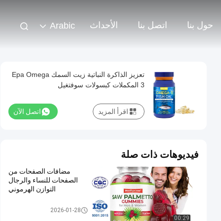
حول بنا
اتصل بنا
الأحداث
Arabic
تعزيز الذاكرة النباتية زيت السمك Epa Omega
3 المكملات كبسولات سوفتغيل
اقرأ المزيد
اتصل الآن
فيديوهات ذات صلة
مضافات الصفحات من
الصفحات للنساء والرجال
التوازن الهرموني
مكملات OEM
2026-01-28
00:29