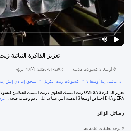
تعزيز الذاكرة النباتية زيت السمك Epa Omega 3 المكملا
أوميغا 3 كبسولات هلامية
2026-01-28
47 الرؤى
#
مكمل إيبا أوميغا 3
#
كبسولات زيت الكريل
#
ملحق إيبا دي إتش إيه
EPA و DHA أحماض أوميغا 3 الدهنية التي تساعد على دعم وصيانة صحة...
عرض
رسائل الزائر
لا توجد تعليقات عامة بعد