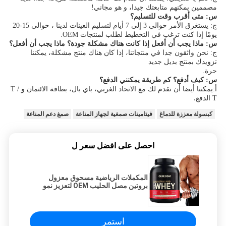
مصممين يمكنهم متابعتك جيدا، و هو مجاني!
س: متى أقرب وقت للتسليم؟
ج: يستغرق الأمر حوالي 3 إلى 7 أيام لتسليم العينات لدينا ، حوالي 15-20
يومًا إذا كنت ترغب في التخطيط لطلب لمنتجات OEM.
س: ماذا يجب أن أفعل إذا كانت هناك مشكلة جودة؟ ماذا يجب أن أفعل؟
ج: نحن واثقون جدا في منتجاتنا، إذا كان هناك منتج مشكلة، يمكننا
تزويدك بمنتج بديل جديد
حرة.
س: كيف أدفع؟ كم طريقة يمكنني الدفع؟
أ:
يمكننا أيضا أن نقدم لك مع الاتحاد الغربي، باي بال، بطاقة الائتمان و T /
.
T الدفع
كبسولة معززة للدماغ
فيتامينات صمغية لجهاز المناعة
صمغ دعم المناعة
احصل على افضل سعر ل
المكملات الرياضية مسحوق معزول
بروتين مصل الحليب OEM لتعزيز نمو
العضلات
استمر