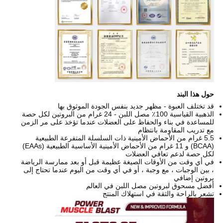
حول هذا البند
قد تختلف العبوة - مظهر جديد بنفس الجودة الموثوق بها
الذهبية القياسية 100٪ مصل اللبن - 24 غرام من البروتين لكل حصة
للمساعدة في بناء والحفاظ على العضلات عندما تؤخذ على مر الزمن
مع تدريب المقاومة بانتظام
5.5 غرام من الأحماض الأمينية ذات السلسلة المتفرعة الطبيعية
(BCAA) و 11 غرام من الأحماض الأمينية الأساسية الطبيعية (EAAs)
لكل حصة لدعم تعافي العضلات
في أي وقت من الأوقات الصيغة عظيمة قبل أو بعد ممارسة الرياضة
، بين الوجبات ، مع وجبة ، أو في أي وقت من اليوم عندما تحتاج إلى
بروتين إضافي
أفضل مسحوق لبروتين مصل اللبن في العالم
تشعر بالراحة والثقة في استهلاك المنتج