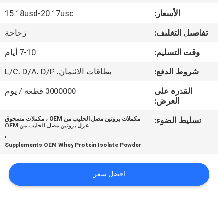
في
الأسعار:
15.18usd-20.17usd
المعمل
تفاصيل التغليف:
زجاجة
ضبط
وقت التسليم:
7-10 أيام
الجودة
شروط الدفع:
بطاقات الائتمان، L/C، D/A، D/P
القدرة على
3000000 قطعة / يوم
اتصل
العرض:
بنا
تسليط الضوء:
مكملات بروتين مصل الحليب من OEM ، مكملات مسحوق
عزل بروتين مصل الحليب من OEM
,
Supplements OEM Whey Protein Isolate Powder
أخبار
افضل سعر
جميع
القضايا