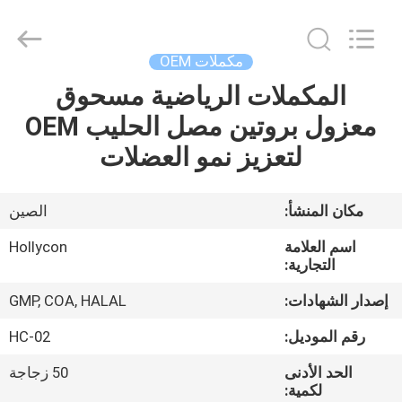
Hollycon
Biotechnology
Co.,
Ltd..
All
مكملات OEM
Rights
Reserved.
المكملات الرياضية مسحوق
منزل
معزول بروتين مصل الحليب OEM
المنتجات
لتعزيز نمو العضلات
أشرطة
مكان المنشأ:
الصين
فيديو
اسم العلامة
Hollycon
التجارية:
حول
إصدار الشهادات:
GMP, COA, HALAL
بنا
رقم الموديل:
HC-02
الحد الأدنى
50 زجاجة
جولة
لكمية: