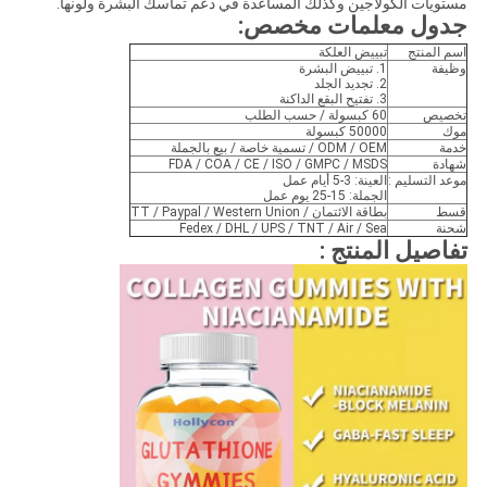
مستويات الكولاجين وكذلك المساعدة في دعم تماسك البشرة ولونها.
جدول معلمات مخصص
:
اسم المنتج
تبييض العلكة
وظيفة
1. تبييض البشرة
2. تجديد الجلد
3. تفتيح البقع الداكنة
تخصيص
60 كبسولة / حسب الطلب
موك
50000 كبسولة
خدمة
ODM / OEM / تسمية خاصة / بيع بالجملة
شهادة
FDA / COA / CE / ISO / GMPC / MSDS
موعد التسليم :
العينة: 3-5 أيام عمل
الجملة: 15-25 يوم عمل
قسط
بطاقة الائتمان / TT / Paypal / Western Union
شحنة
Fedex / DHL / UPS / TNT / Air / Sea
تفاصيل المنتج :