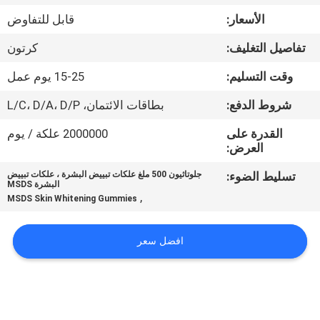
في
الأسعار:
قابل للتفاوض
المعمل
تفاصيل التغليف:
كرتون
ضبط
وقت التسليم:
15-25 يوم عمل
الجودة
شروط الدفع:
بطاقات الائتمان، L/C، D/A، D/P
القدرة على
2000000 علكة / يوم
اتصل
العرض:
بنا
تسليط الضوء:
جلوتاثيون 500 ملغ علكات تبييض البشرة ، علكات تبييض
البشرة MSDS
,
MSDS Skin Whitening Gummies
أخبار
افضل سعر
جميع
القضايا