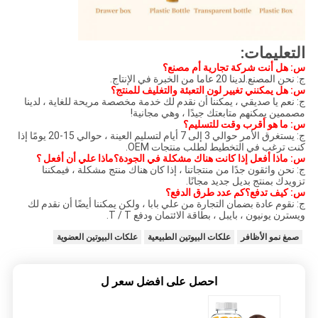
التعليمات:
س: هل أنت شركة تجارية أم مصنع؟
ج: نحن المصنع.لدينا 20 عاما من الخبرة في الإنتاج.
س: هل يمكنني تغيير لون التعبئة والتغليف للمنتج؟
ج: نعم يا صديقي ، يمكننا أن نقدم لك خدمة مخصصة مريحة للغاية ، لدينا
مصممين يمكنهم متابعتك جيدًا ، وهي مجانية!
س: ما هو أقرب وقت للتسليم؟
ج: يستغرق الأمر حوالي 3 إلى 7 أيام لتسليم العينة ، حوالي 15-20 يومًا إذا
كنت ترغب في التخطيط لطلب منتجات OEM.
س: ماذا أفعل إذا كانت هناك مشكلة في الجودة؟ماذا علي أن أفعل ؟
ج: نحن واثقون جدًا من منتجاتنا ، إذا كان هناك منتج مشكلة ، فيمكننا
تزويدك بمنتج بديل جديد مجانًا.
س: كيف تدفع؟كم عدد طرق الدفع؟
ج: نقوم عادة بضمان التجارة من علي بابا ، ولكن يمكننا أيضًا أن نقدم لك
ويسترن يونيون ، بايبل ، بطاقة الائتمان ودفع T / T.
صمغ نمو الأظافر
علكات البيوتين الطبيعية
علكات البيوتين العضوية
احصل على افضل سعر ل