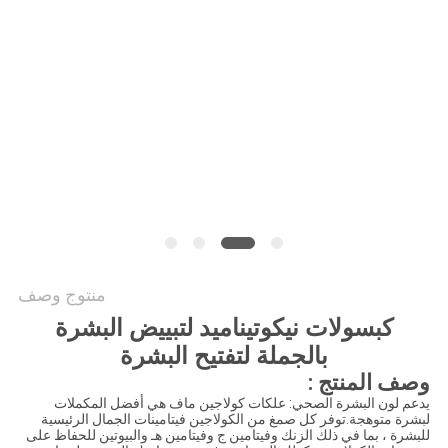
طلب
اقتباس
خريطة
الموقع
سياسة
الخصوصية
منتوج وصف
كبسولات نيكوتيناميد لتبييض البشرة
بالجملة لتفتيح البشرة
وصف المنتج :
يدعم لون البشرة الصحي: علكات كولاجين ماف هي أفضل المكملات
لبشرة متوهجة.توفر كل صمغ من الكولاجين فيتامينات الجمال الرئيسية
للبشرة ، بما في ذلك الزنك وفيتامين ج وفيتامين هـ والبيوتين للحفاظ على