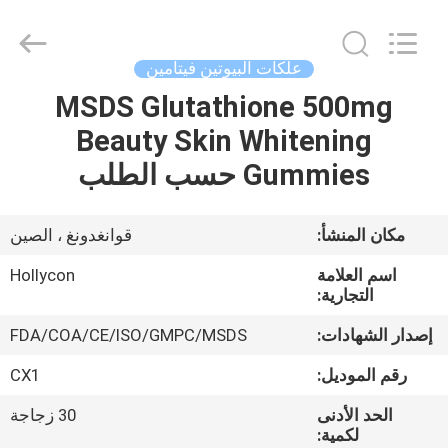
Hollycon
Biotechnology
Co.,
Ltd..
All
علكات البيوتين فيتامين
Rights
Reserved.
MSDS Glutathione 500mg
منزل
Beauty Skin Whitening
المنتجات
Gummies حسب الطلب
أشرطة
مكان المنشأ:
قوانغدونغ ، الصين
فيديو
اسم العلامة
Hollycon
التجارية:
حول
إصدار الشهادات:
FDA/COA/CE/ISO/GMPC/MSDS
بنا
رقم الموديل:
CX1
الحد الأدنى
30 زجاجة
جولة
لكمية: