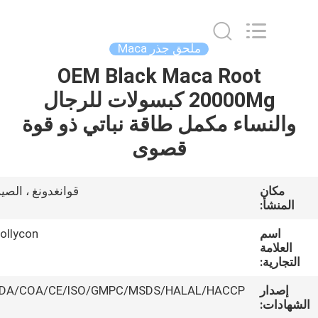
Hollycon
Biotechnology
Co.,
Ltd..
All
ملحق جذر Maca
Rights
Reserved.
OEM Black Maca Root
منزل
20000Mg كبسولات للرجال
المنتجات
والنساء مكمل طاقة نباتي ذو قوة
قصوى
أشرطة
فيديو
مكان
قوانغدونغ ، الصين
المنشأ:
حول
اسم
Hollycon
العلامة
بنا
التجارية:
إصدار
FDA/COA/CE/ISO/GMPC/MSDS/HALAL/HACCP
جولة
شهادات: