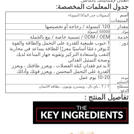
لعنان لإمكانياتك بالكامل.
دول المعلمات المخصصة:
سم
كبسولات جذر الماكا السوداء
لمنتجات:
قدار :
120 كبسولة / زجاجة أو تخصيصها
وك:
50000 كبسولة
دمة :
ODM / OEM / تسمية خاصة / بيع بالجملة
ور :
1.
حبوب طبيعية للقدرة على التحمل والطاقة والقوة
2.
يوفر دعمًا أساسيًا معززًا للطاقة يساعد في محاربة
التعب واستعادة التركيز وتقوية جهاز المناعة لديك
وصحة التمثيل الغذائي
3.
يدعم فقدان كتلة العضلات ، ويعزز طاقتك ، ويعزز
القدرة على التحمل المحسن ، ويعزز قوتك وأدائك
10-20 يوم عمل
وعد
لتسليم :
صطلح
T / T ، باي بال ، ويسترن يونيون ، بطاقة الائتمان
لدفع:
فاصيل المنتج :