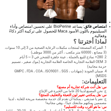
متصاص فائق
: يساعد BioPerine على تحسين امتصاص وأداء
السيلينيوم باللون الأسود Maca للحصول على تركيبة أكثر ذكاءً
فعالية.
ماذا أخترتنا ؟
1. الشركة المصنعة لمنتجات مكملات الرعاية الصحية من 3 إلى 10 سنوات.
كثر من 3000 موظف)
ملة ، عينة جاهزة للشحن في 3 ~ 5 أيام.
3. OEM العلامة التجارية الخاصة العلامة التجارية (موك صغير ، تصميم
زمة مجانية)
4. ضمان الجودة: (شهادات GMPC ، FDA ، COA ، ISO9001 ، SGS ،
MSDS
لتعليمات:
: هل أنت شركة تجارية أم مصنع؟
 نحن المصنع.لدينا 20 عاما من الخبرة في الإنتاج.
: هل يمكنني تغيير لون التعبئة والتغليف للمنتج؟
: نعم يا صديقي ، يمكننا أن نقدم لك خدمة مخصصة مريحة للغاية ، لدينا
صممين يمكنهم متابعتك جيدًا ، وهي مجانية!
: ما هو أقرب وقت للتسليم؟
ج: يستغرق الأمر حوالي 3 إلى 7 أيام لتسليم العينة ، حوالي 15-20 يومًا إذا