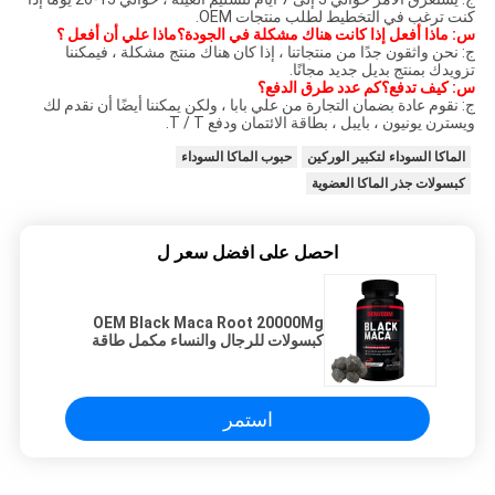
نت ترغب في التخطيط لطلب منتجات OEM.
: ماذا أفعل إذا كانت هناك مشكلة في الجودة؟ماذا علي أن أفعل ؟
: نحن واثقون جدًا من منتجاتنا ، إذا كان هناك منتج مشكلة ، فيمكننا
زويدك بمنتج بديل جديد مجانًا.
: كيف تدفع؟كم عدد طرق الدفع؟
: نقوم عادة بضمان التجارة من علي بابا ، ولكن يمكننا أيضًا أن نقدم لك
يسترن يونيون ، بايبل ، بطاقة الائتمان ودفع T / T.
الماكا السوداء لتكبير الوركين
حبوب الماكا السوداء
كبسولات جذر الماكا العضوية
احصل على افضل سعر ل
OEM Black Maca Root 20000Mg
كبسولات للرجال والنساء مكمل طاقة
نباتي ذو قوة قصوى
استمر