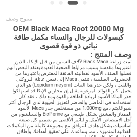
منتوج وصف
OEM Black Maca Root 20000 Mg
كبسولات للرجال والنساء مكمل طاقة
نباتي ذو قوة قصوى
صف المنتج :
تمت زراعة Black Maca لآلاف السنين من قبل الإنكا ، الذين
عتبروها مقدسة بسبب مزاياها الصحية العديدة.يعتقد البعض أنهم
ضلوا الصنف الأسود لفعاليته الفائقة المفترض.باعتبارها من
الخضروات الصليبية ، تنتمي Maca إلى نفس عائلة البروكلي
واللفت ، ولكن جذر هذا النبات (Lepidium meyenii) هو الذي
حمل أكثر الفوائد المرغوبة.يقال إن محاربي الإنكا قد استهلكوا
ذر الماكا الأسود لزيادة الطاقة والقوة.ومع ذلك ، فقد كان
ستخدامه في الماضي والحاضر لتعزيز الحيوية لدى الرجال أكثر
شيوعًا.يتم دمج 1،000mg من مستخلص جذر Maca الأسود
الممتاز والمشتق بشكل طبيعي مع BioPerine والسيلينيوم من
جل الامتصاص الأمثل والتأثير الأقصى.تم تصميم كل صيغة
ساسيات بشكل هادف لتتوافق مع مجموعة كاملة من المكملات
لغذائية المتميزة ، مما يساعدك على تحقيق أهدافك وإطلاق