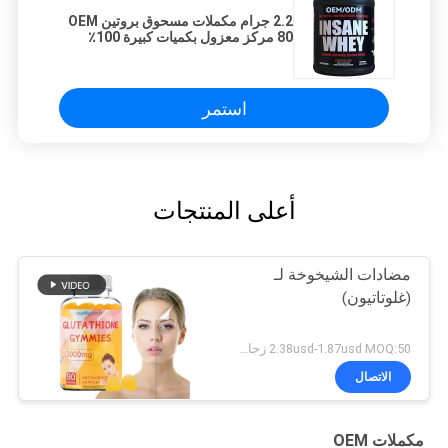
2.2 جرام مكملات مسحوق بروتين OEM
80 مركز معزول بكميات كبيرة 100٪
بروتين مصل اللبن الذهبي القياسي
استمر
أعلى المنتجات
مضادات الشيخوخة لـ
(غلوتاتيون)
2.38usd-1.87usd MOQ:50 زجاجة
الاتصال
مكملات OEM