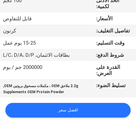
الحد الأدنى
100 كجم
في
لكمية:
المعمل
الأسعار:
قابل للتفاوض
تفاصيل التغليف:
كرتون
ضبط
الجودة
وقت التسليم:
15-25 يوم عمل
شروط الدفع:
بطاقات الائتمان، L/C، D/A، D/P
اتصل
القدرة على
2000000 جم / يوم
بنا
العرض:
تسليط الضوء:
,
2.2g ملاحق OEM ، مكملات مسحوق بروتين OEM
أخبار
Supplements OEM Protein Powder
افضل سعر
جميع
القضايا