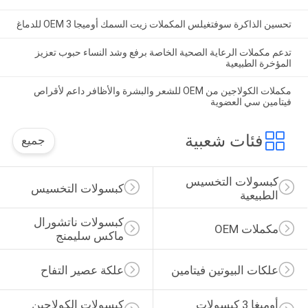
تحسين الذاكرة سوفتغيلس المكملات زيت السمك أوميجا 3 OEM للدماغ
تدعم مكملات الرعاية الصحية الخاصة برفع وشد النساء حبوب تعزيز
المؤخرة الطبيعية
مكملات الكولاجين من OEM للشعر والبشرة والأظافر داعم لأقراص
فيتامين سي العضوية
فئات شعبية
جميع
كبسولات التخسيس 
كبسولات التخسيس
الطبيعية
كبسولات ناتشورال 
مكملات OEM
ماكس سليمنج
علكات البيوتين فيتامين
علكة عصير التفاح
أوميغا 3 كبسولات 
كبسولات الكولاجين 