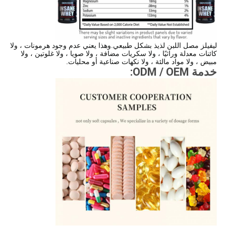
ليفيلز مصل اللبن لذيذ بشكل طبيعي.وهذا يعني عدم وجود هرمونات ، ولا
كائنات معدلة وراثيًا ، ولا سكريات مضافة ، ولا صويا ، ولا غلوتين ، ولا
مبيض ، ولا مواد مالئة ، ولا نكهات صناعية أو محليات.
خدمة ODM / OEM: