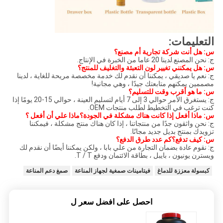
التعليمات:
س: هل أنت شركة تجارية أم مصنع؟
ج: نحن المصنع.لدينا 20 عاما من الخبرة في الإنتاج.
س: هل يمكنني تغيير لون التعبئة والتغليف للمنتج؟
ج: نعم يا صديقي ، يمكننا أن نقدم لك خدمة مخصصة مريحة للغاية ، لدينا
مصممين يمكنهم متابعتك جيدًا ، وهي مجانية!
س: ما هو أقرب وقت للتسليم؟
ج: يستغرق الأمر حوالي 3 إلى 7 أيام لتسليم العينة ، حوالي 15-20 يومًا إذا
كنت ترغب في التخطيط لطلب منتجات OEM.
س: ماذا أفعل إذا كانت هناك مشكلة في الجودة؟ماذا علي أن أفعل ؟
ج: نحن واثقون جدًا من منتجاتنا ، إذا كان هناك منتج مشكلة ، فيمكننا
تزويدك بمنتج بديل جديد مجانًا.
س: كيف تدفع؟كم عدد طرق الدفع؟
ج: نقوم عادة بضمان التجارة من علي بابا ، ولكن يمكننا أيضًا أن نقدم لك
ويسترن يونيون ، بايبل ، بطاقة الائتمان ودفع T / T.
كبسولة معززة للدماغ
فيتامينات صمغية لجهاز المناعة
صمغ دعم المناعة
احصل على افضل سعر ل