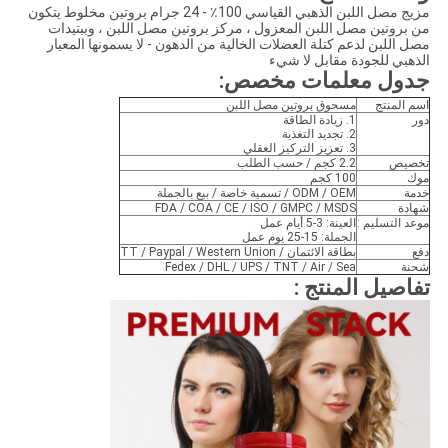
مزيج مصل اللبن الذهبي القياسي 100٪ - 24 جرام بروتين مخلوط يتكون
من بروتين مصل اللبن المعزول ، مركز بروتين مصل اللبن ، وببتيدات
مصل اللبن لدعم كتلة العضلات الخالية من الدهون - لا يسمونها المعيار
الذهبي للجودة مقابل لا شيء
جدول معلمات مخصص
:
اسم المنتج
مسحوق بروتين مصل اللبن
دور
1. زيادة الطاقة
2. تجديد التغذية
3. تعزيز التركيز العقلي
تخصيص
2.2 كجم / حسب الطلب
موك
100 كجم
خدمة
ODM / OEM / تسمية خاصة / بيع بالجملة
شهادة
FDA / COA / CE / ISO / GMPC / MSDS
موعد التسليم :
العينة: 3-5 أيام عمل
الجملة: 15-25 يوم عمل
دفع
بطاقة الائتمان / TT / Paypal / Western Union
شحنة
Fedex / DHL / UPS / TNT / Air / Sea
تفاصيل المنتج :