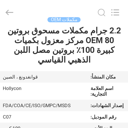
Hollycon
Biotechnology
Co.,
Ltd..
All
مكملات OEM
Rights
Reserved.
2.2 جرام مكملات مسحوق بروتين
منزل
OEM 80 مركز معزول بكميات
المنتجات
كبيرة 100٪ بروتين مصل اللبن
الذهبي القياسي
أشرطة
فيديو
مكان المنشأ:
قوانغدونغ ، الصين
اسم العلامة
Hollycon
حول
التجارية:
بنا
إصدار الشهادات:
FDA/COA/CE/ISO/GMPC/MSDS
رقم الموديل:
C07
جولة