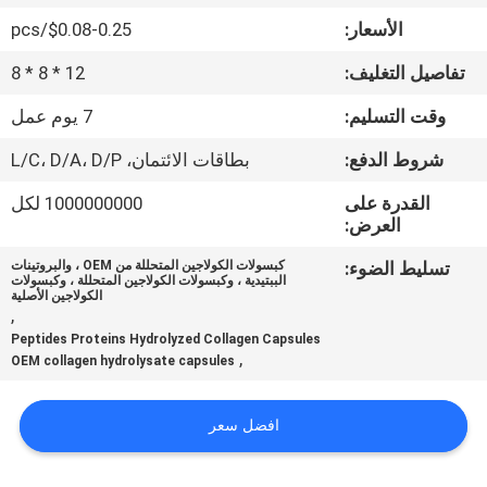
في
الأسعار:
$0.08-0.25/pcs
المعمل
تفاصيل التغليف:
12 * 8 * 8
ضبط
وقت التسليم:
7 يوم عمل
الجودة
شروط الدفع:
بطاقات الائتمان، L/C، D/A، D/P
القدرة على
1000000000 لكل
اتصل
العرض:
بنا
تسليط الضوء:
كبسولات الكولاجين المتحللة من OEM ، والبروتينات
الببتيدية ، وكبسولات الكولاجين المتحللة ، وكبسولات
الكولاجين الأصلية
,
أخبار
Peptides Proteins Hydrolyzed Collagen Capsules
,
OEM collagen hydrolysate capsules
جميع
افضل سعر
القضايا