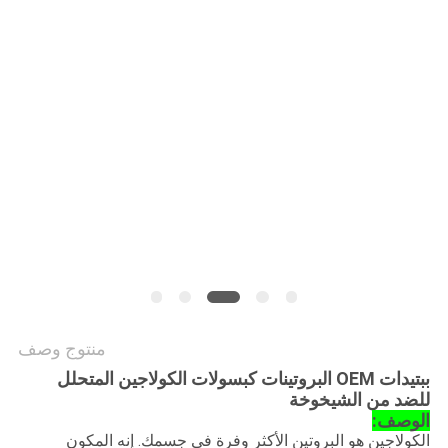
طلب
اقتباس
خريطة
الموقع
سياسة
الخصوصية
منتوج وصف
ببتيدات OEM البروتينات كبسولات الكولاجين المتحلل
للضد من الشيخوخة
الوصف:
الكولاجين هو البروتين الأكثر وفرة في جسمك. إنه المكون