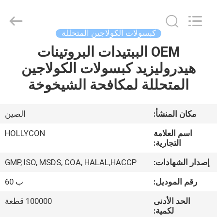
Hollycon
Biotechnology
Co.,
Ltd..
All
كبسولات الكولاجين المتحللة
Rights
Reserved.
OEM الببتيدات البروتينات
منزل
هيدروليزيد كبسولات الكولاجين
المنتجات
المتحللة لمكافحة الشيخوخة
أشرطة
مكان المنشأ:
الصين
فيديو
اسم العلامة
HOLLYCON
التجارية:
حول
إصدار الشهادات:
GMP, ISO, MSDS, COA, HALAL,HACCP
بنا
رقم الموديل:
ب 60
الحد الأدنى
100000 قطعة
جولة
لكمية: