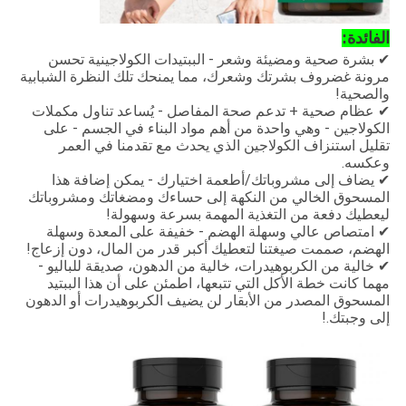
الفائدة:
✔ بشرة صحية ومضيئة وشعر - الببتيدات الكولاجينية تحسن
مرونة غضروف بشرتك وشعرك، مما يمنحك تلك النظرة الشبابية
والصحية!
✔ عظام صحية + تدعم صحة المفاصل - يُساعد تناول مكملات
الكولاجين - وهي واحدة من أهم مواد البناء في الجسم - على
تقليل استنزاف الكولاجين الذي يحدث مع تقدمنا في العمر
وعكسه.
✔ يضاف إلى مشروباتك/أطعمة اختيارك - يمكن إضافة هذا
المسحوق الخالي من النكهة إلى حساءك ومضغاتك ومشروباتك
ليعطيك دفعة من التغذية المهمة بسرعة وسهولة!
✔ امتصاص عالي وسهلة الهضم - خفيفة على المعدة وسهلة
الهضم، صممت صيغتنا لتعطيك أكبر قدر من المال، دون إزعاج!
✔ خالية من الكربوهيدرات، خالية من الدهون، صديقة للباليو -
مهما كانت خطة الأكل التي تتبعها، اطمئن على أن هذا الببتيد
المسحوق المصدر من الأبقار لن يضيف الكربوهيدرات أو الدهون
إلى وجبتك.!