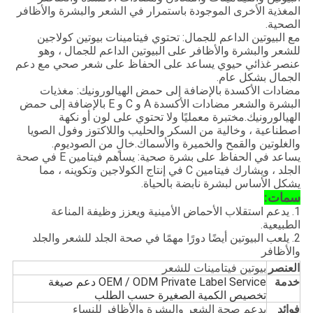
المغذية الأخرى الموجودة باستمرار في الشعر والبشرة والأظافر
الصحية.
مع البيوتين الداعم للجمال: تحتوي فيتامينات بيوتين كولاجين
للشعر والبشرة والأظافر على البيوتين الداعم للجمال ، وهو
عنصر غذائي حيوي يساعد على الحفاظ على شعر صحي مع دعم
الجمال بشكل عام.
مضادات الأكسدة بالإضافة إلى حمض الهيالورونيك: مغذيات
البشرة والشعر مضادات الأكسدة A و C و E بالإضافة إلى حمض
الهيالورونيك.مختبرة معمليًا ولا تحتوي على لون أو نكهة
اصطناعية ، وخالية من السكر والحليب واللاكتوز وفول الصويا
والغلوتين والقمح والخميرة والأسماك.خالٍ من الصوديوم.
يساعد في الحفاظ على بشرة صحية: يساهم فيتامين E في صحة
الجلد ، ويشارك فيتامين C في إنتاج الكولاجين وتكوينه ، مما
يشكل الأساس لبشرة نابضة بالحياة.
سمات:
1. يدعم استقلاب الأحماض الأمينية ويعزز وظيفة المناعة
الطبيعية.
2. يلعب البيوتين أيضًا دورًا مهمًا في صحة الجلد للشعر والجلد
والأظافر
العنصر
بيوتين فيتامينات للشعر
خدمة
OEM / ODM Private Label Service دعم صيغة
تخصيص الكمية الصغيرة حسب الطلب
فوائد
يدعم صحة الشعر والبشرة والأظافر للنساء