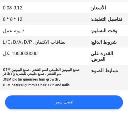
في
الأسعار:
0.08-0.12
المعمل
تفاصيل التغليف:
12 * 8 * 8
ضبط
وقت التسليم:
7 يوم عمل
الجودة
شروط الدفع:
بطاقات الائتمان، L/C، D/A، D/P
القدرة على
1000000000 لكل
اتصل
العرض:
بنا
تسليط الضوء:
صمغ البيوتين الطبيعي لنمو الشعر ، صمغ البيوتين OEM
نمو الشعر ، صمغ طبيعي للبشرة والأظافر
,
,
OEM biotin gummies hair growth
OEM natural gummies hair skin and nails
أخبار
افضل سعر
جميع
القضايا