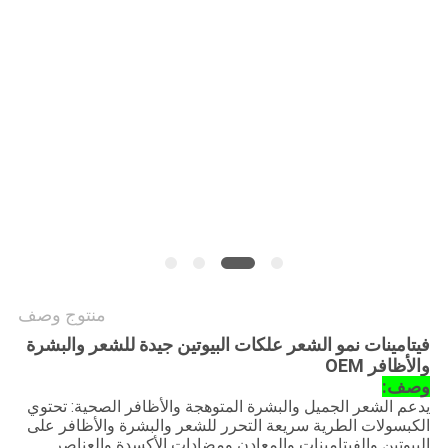
طلب
اقتباس
خريطة
الموقع
سياسة
الخصوصية
منتوج وصف
فيتامينات نمو الشعر علكات البيوتين جيدة للشعر والبشرة
والأظافر OEM
وصف:
يدعم الشعر الجميل والبشرة المتوهجة والأظافر الصحية: تحتوي
الكبسولات الطرية سريعة التحرر للشعر والبشرة والأظافر على
البيوتين والفيتامينات والمعادن ومضادات الأكسدة والعناصر