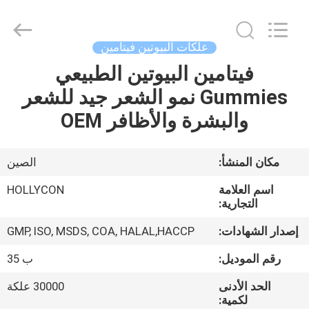
Hollycon
Biotechnology
Co.,
Ltd..
All
علكات البيوتين فيتامين
Rights
Reserved.
فيتامين البيوتين الطبيعي
منزل
Gummies نمو الشعر جيد للشعر
المنتجات
والبشرة والأظافر OEM
أشرطة
مكان المنشأ:
الصين
فيديو
اسم العلامة
HOLLYCON
التجارية:
حول
إصدار الشهادات:
GMP, ISO, MSDS, COA, HALAL,HACCP
بنا
رقم الموديل:
ب 35
الحد الأدنى
30000 علكة
جولة
لكمية: