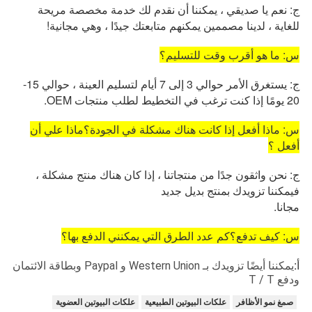
ج: نعم يا صديقي ، يمكننا أن نقدم لك خدمة مخصصة مريحة
للغاية ، لدينا مصممين يمكنهم متابعتك جيدًا ، وهي مجانية!
س: ما هو أقرب وقت للتسليم؟
ج: يستغرق الأمر حوالي 3 إلى 7 أيام لتسليم العينة ، حوالي 15-
20 يومًا إذا كنت ترغب في التخطيط لطلب منتجات OEM.
س: ماذا أفعل إذا كانت هناك مشكلة في الجودة؟ماذا علي أن
أفعل ؟
ج: نحن واثقون جدًا من منتجاتنا ، إذا كان هناك منتج مشكلة ،
فيمكننا تزويدك بمنتج بديل جديد
مجانا.
س: كيف تدفع؟كم عدد الطرق التي يمكنني الدفع بها؟
أ:
يمكننا أيضًا تزويدك بـ Western Union و Paypal وبطاقة الائتمان
ودفع T / T
صمغ نمو الأظافر
علكات البيوتين الطبيعية
علكات البيوتين العضوية