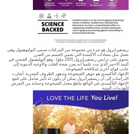
ريسفيراترول هو جزء من مجموعة من المركبات تسمى البوليوهينول وهي
تعمل مثل مضادات الأكسدة التي تحمي الجسم من الضرر
يحتوي على ترانس ريسفيراترول (250 ملغ) ، وهو البوليفينول الصحي في
النبيذ الأحمر الذي ثبت علمياً أنه يعزز صحة القلب والأوعية الدموية إلى
جانب فوائد أخرى لمكافحة الشيخوخة.
الإجهاد التأكسدي هو جوهر الشيخوخة وتدهور الظروف البشرية. أشارت
الدراسات إلى أن ريسفيراترول يمكن أن يكون له تأثير شامل على قمع
الإجهاد التأكسدي،في الواقع تباطؤ معدل الشيخوخة وحماية من التعرض
للتهديدات البيئية