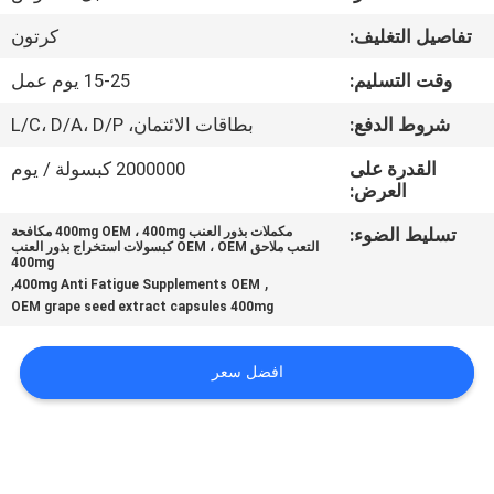
في
تفاصيل التغليف:
كرتون
المعمل
وقت التسليم:
15-25 يوم عمل
ضبط
شروط الدفع:
بطاقات الائتمان، L/C، D/A، D/P
الجودة
القدرة على
2000000 كبسولة / يوم
العرض:
اتصل
تسليط الضوء:
مكملات بذور العنب 400mg OEM ، 400mg مكافحة
التعب ملاحق OEM ، OEM كبسولات استخراج بذور العنب
بنا
400mg
,
,
400mg Anti Fatigue Supplements OEM
OEM grape seed extract capsules 400mg
أخبار
افضل سعر
جميع
القضايا