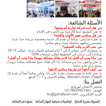
الأسئلة الشائعة:
س: هل أنت شركة تجارية أم مصنع؟
ج: نحن المصنع. لدينا 20 سنة من الخبرة في الإنتاج.
س: هل يمكنني تغيير الألوان والعلبة؟
ج: نعم يا صديقي، يمكننا أن نقدم لك خدمة مخصصة مريحة جدا، لدينا
مصممين يمكنهم متابعتك جيدا، و هو مجاني!
س: متى أقرب وقت للتسليم؟
ج: يستغرق الأمر حوالي 3 إلى 7 أيام لتسليم العينات لدينا ، حوالي 15-20
يومًا إذا كنت ترغب في التخطيط لطلب لمنتجات OEM.
س: ماذا يجب أن أفعل إذا كانت هناك مشكلة جودة؟ ماذا يجب أن أفعل؟
ج: نحن واثقون جدا من منتجاتنا، إذا كان هناك منتج مشكلة، يمكننا تزويدك
بمنتج بديل جديد مجانا.
س: كيف أدفع؟ كم طريقة يمكنني الدفع؟
ج: نحن عادة ما نقوم بضمان تجارة علي بابا، ولكن يمكننا أيضا أن نقدم لك
Western Union، Payple، بطاقة الائتمان و T / T الدفع.
اتصل بنا:
شخص الاتصال: ليو وانغ
الهاتف: +86 13178839957
البريد الإلكتروني: leo@gzhollycon.com
كبسولة معززة للدماغ
فيتامينات صمغية لجهاز المناعة
صمغ دعم المناعة