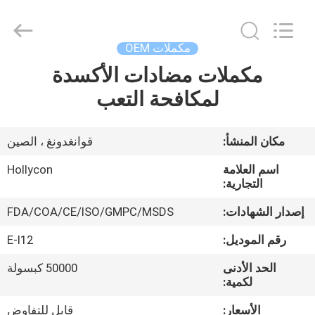
Hollycon
Biotechnology
Co.,
Ltd..
All
مكملات OEM
Rights
Reserved.
مكملات مضادات الأكسدة
منزل
لمكافحة التعب
المنتجات
مكان المنشأ:
قوانغدونغ ، الصين
أشرطة
اسم العلامة
Hollycon
فيديو
التجارية:
إصدار الشهادات:
FDA/COA/CE/ISO/GMPC/MSDS
حول
رقم الموديل:
E-I12
بنا
الحد الأدنى
50000 كبسولة
لكمية:
جولة
الأسعار:
قابل للتفاوض