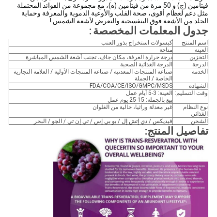
فيتامين (ج) و 50 مرة من فيتامين (ه)، مع مجموعة من الفوائد المحتملة
مثل دعم لعظام أقوى، صحة القلب والأوعية الدموية والمعرفة وحماية
الجلد من الأشعة فوق البنفسجية والتعرض لأشعة الشمس.!
جدول المعلمات المخصصة
:
اسم المنتج
كبسولات استخراج بذور العنب
العينة
متاحة
التخزين
درجة حرارة الغرفة، مكان جاف، تجنب أشعة الشمس المباشرة
الدرجة
الدرجة الغذائية الصحية
الخدمة
صناعة المنتجات المعدنية / صناعة المنتجات الأولية / العلامة التجارية
الخاصة / الجملة
الشهادة
FDA/COA/CE/ISO/GMPC/MSDS
وقت التسليم:
العينة: 3-5 أيام عمل
بيع بالجملة: 15-25 يوم عمل
نوع النظام
غير معدلة وراثيا، خالية من الغلوان
الغذائي
الشحن
فيديكس / دي إتش إل / يو بي إس / تي إن تي / الجو / البحر
تفاصيل المنتج: