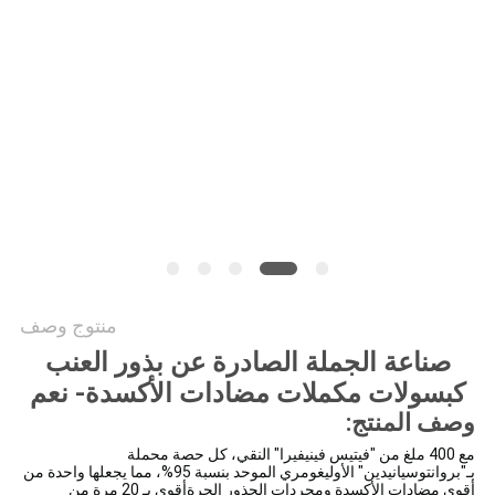
طلب
اقتباس
خريطة
الموقع
سياسة
الخصوصية
منتوج وصف
صناعة الجملة الصادرة عن بذور العنب
كبسولات مكملات مضادات الأكسدة
- نعم
وصف المنتج:
مع 400 ملغ من "فيتيس فينيفيرا" النقي، كل حصة محملة
بـ"بروانتوسيانيدين" الأوليغومري الموحد بنسبة 95%، مما يجعلها واحدة من
أقوى مضادات الأكسدة ومجردات الجذور الحرةأقوى بـ 20 مرة من