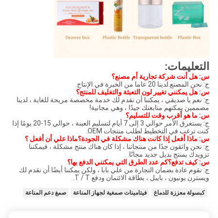
التعليمات:
س: هل أنت شركة تجارية أم مصنع؟
ج: نحن المصنع.لدينا 20 عاما من الخبرة في الإنتاج.
س: هل يمكنني تغيير لون التعبئة والتغليف للمنتج؟
ج: نعم يا صديقي ، يمكننا أن نقدم لك خدمة مخصصة مريحة للغاية ، لدينا
مصممين يمكنهم متابعتك جيدًا ، وهي مجانية!
س: ما هو أقرب وقت للتسليم؟
ج: يستغرق الأمر حوالي 3 إلى 7 أيام لتسليم العينة ، حوالي 15-20 يومًا إذا
كنت ترغب في التخطيط لطلب منتجات OEM.
س: ماذا أفعل إذا كانت هناك مشكلة في الجودة؟ماذا علي أن أفعل ؟
ج: نحن واثقون جدًا من منتجاتنا ، إذا كان هناك منتج مشكلة ، فيمكننا
تزويدك بمنتج بديل جديد مجانًا.
س: كيف تدفع؟كم عدد الطرق التي يمكنني الدفع بها؟
ج: نقوم عادة بضمان التجارة من علي بابا ، ولكن يمكننا أيضًا أن نقدم لك
ويسترن يونيون ، بايبل ، بطاقة الائتمان ودفع T / T.
كبسولة معززة للدماغ
فيتامينات صمغية لجهاز المناعة
صمغ دعم المناعة