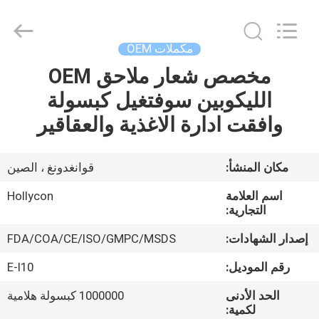
Hollycon
Biotechnology
Co.,
Ltd..
All
مكملات OEM
Rights
Reserved.
مخصص شعار ملاحق OEM
منزل
الليكوبين سوفتغيل كبسولة
المنتجات
وافقت ادارة الاغذية والعقاقير
أشرطة
مكان المنشأ:
قوانغدونغ ، الصين
فيديو
اسم العلامة
Hollycon
التجارية:
حول
إصدار الشهادات:
FDA/COA/CE/ISO/GMPC/MSDS
بنا
رقم الموديل:
E-I10
الحد الأدنى
1000000 كبسولة هلامية
جولة
لكمية: