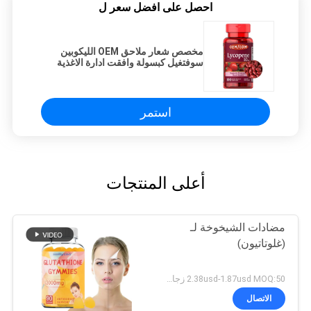
احصل على افضل سعر ل
مخصص شعار ملاحق OEM الليكوبين
سوفتغيل كبسولة وافقت ادارة الاغذية
والعقاقير
استمر
أعلى المنتجات
مضادات الشيخوخة لـ
(غلوتاتيون)
2.38usd-1.87usd MOQ:50 زجاجة
الاتصال