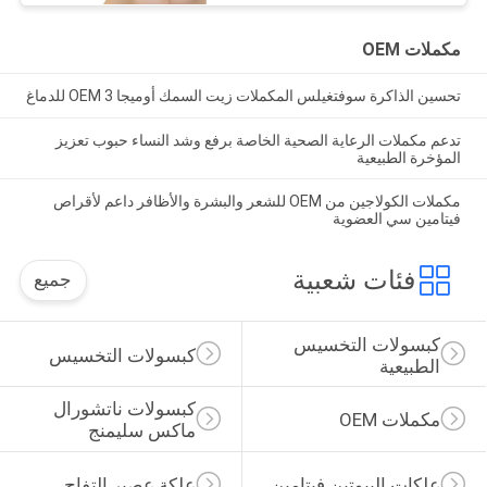
مكملات OEM
تحسين الذاكرة سوفتغيلس المكملات زيت السمك أوميجا 3 OEM للدماغ
تدعم مكملات الرعاية الصحية الخاصة برفع وشد النساء حبوب تعزيز
المؤخرة الطبيعية
مكملات الكولاجين من OEM للشعر والبشرة والأظافر داعم لأقراص
فيتامين سي العضوية
فئات شعبية
جميع
كبسولات التخسيس 
كبسولات التخسيس
الطبيعية
كبسولات ناتشورال 
مكملات OEM
ماكس سليمنج
علكات البيوتين فيتامين
علكة عصير التفاح