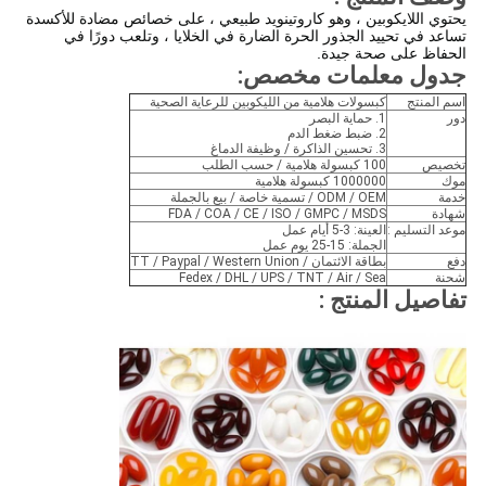
يحتوي اللايكوبين ، وهو كاروتينويد طبيعي ، على خصائص مضادة للأكسدة
تساعد في تحييد الجذور الحرة الضارة في الخلايا ، وتلعب دورًا في
الحفاظ على صحة جيدة.
جدول معلمات مخصص
:
اسم المنتج
كبسولات هلامية من الليكوبين للرعاية الصحية
دور
1. حماية البصر
2. ضبط ضغط الدم
3. تحسين الذاكرة / وظيفة الدماغ
تخصيص
100 كبسولة هلامية / حسب الطلب
موك
1000000 كبسولة هلامية
خدمة
ODM / OEM / تسمية خاصة / بيع بالجملة
شهادة
FDA / COA / CE / ISO / GMPC / MSDS
موعد التسليم :
العينة: 3-5 أيام عمل
الجملة: 15-25 يوم عمل
دفع
بطاقة الائتمان / TT / Paypal / Western Union
شحنة
Fedex / DHL / UPS / TNT / Air / Sea
تفاصيل المنتج :