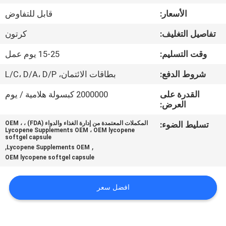
في
الأسعار:
قابل للتفاوض
المعمل
تفاصيل التغليف:
كرتون
ضبط
وقت التسليم:
15-25 يوم عمل
الجودة
شروط الدفع:
بطاقات الائتمان، L/C، D/A، D/P
القدرة على
2000000 كبسولة هلامية / يوم
اتصل
العرض:
بنا
تسليط الضوء:
المكملات المعتمدة من إدارة الغذاء والدواء (FDA) ، OEM ،
Lycopene Supplements OEM ، OEM lycopene
softgel capsule
,
,
Lycopene Supplements OEM
أخبار
OEM lycopene softgel capsule
جميع
افضل سعر
القضايا