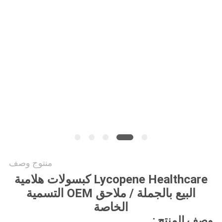
طلب
اقتباس
خريطة
الموقع
سياسة
الخصوصية
منتوج وصف
Lycopene Healthcare كبسولات هلامية
البيع بالجملة / ملاحق OEM التسمية
الخاصة
وصف المنتج :