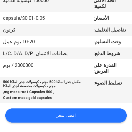
الحد الأدنى
100000 كبسولة هلامية
في
لكمية:
المعمل
الأسعار:
$0.01-0.05/capsule
تفاصيل التغليف:
كرتون
ضبط
الجودة
وقت التسليم:
10-20 يوم عمل
شروط الدفع:
بطاقات الائتمان، L/C، D/A، D/P
اتصل
القدرة على
2000000 / يوم
بنا
العرض:
تسليط الضوء:
مكمل جذر الماكا 500 مجم ، كبسولات جذر الماكا 500
مجم ، كبسولات مخصصة لجذر الماكا
أخبار
,
,
500 mg maca root Capsules
Custom maca gold capsules
جميع
افضل سعر
القضايا