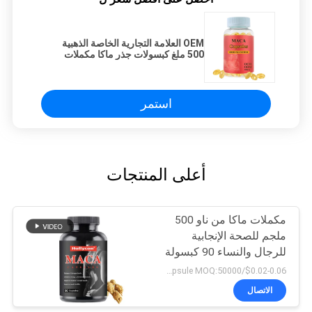
OEM العلامة التجارية الخاصة الذهبية
500 ملغ كبسولات جذر ماكا مكملات
الصمود كبسولات الطاقة
استمر
أعلى المنتجات
مكملات ماكا من ناو 500
ملجم للصحة الإنجابية
للرجال والنساء 90 كبسولة
$0.02-0.06/capsule MOQ:50000 كبسولة
الاتصال