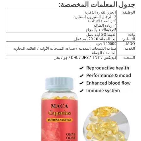
جدول المعلمات المخصصة:
الوظيفة:
1تعزز القدرة الذكرية
2- الرجال المثيرون للمثابرة
3. ر
الصحة الإنتاجية
4. زيادة الطاقة
5ترقية
الأداء والمزاج
وقت
العينة: 3-5 أيام عمل
التسليم:
بيع بالجملة: 10-20 يوم عمل
MOQ:
100000 جنيه
الخدمة:
صناعة المنتجات المعدنية / صناعة المنتجات الأولية / العلامة التجارية
الخاصة / الجملة
الشحنة:
فيديكس / DHL / UPS / TNT / جو / بحر