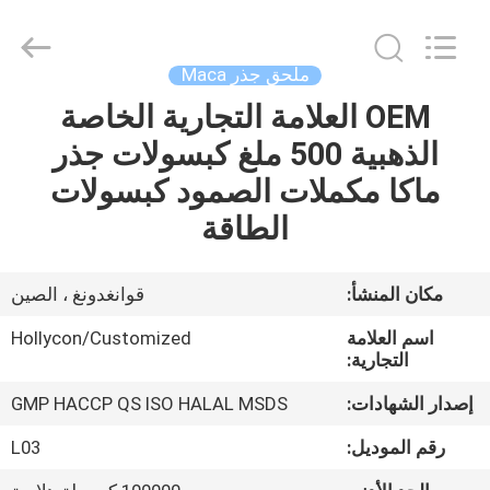
Hollycon
Biotechnology
Co.,
Ltd..
All
ملحق جذر Maca
Rights
Reserved.
OEM العلامة التجارية الخاصة
منزل
الذهبية 500 ملغ كبسولات جذر
المنتجات
ماكا مكملات الصمود كبسولات
الطاقة
أشرطة
فيديو
مكان المنشأ:
قوانغدونغ ، الصين
اسم العلامة
Hollycon/Customized
حول
التجارية:
بنا
إصدار الشهادات:
GMP HACCP QS ISO HALAL MSDS
رقم الموديل:
L03
جولة