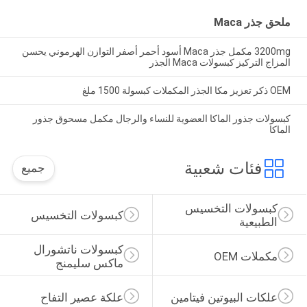
ملحق جذر Maca
3200mg مكمل جذر Maca أسود أحمر أصفر التوازن الهرموني يحسن
المزاج التركيز كبسولات Maca الجذر
OEM ذكر تعزيز مكا الجذر المكملات كبسولة 1500 ملغ
كبسولات جذور الماكا العضوية للنساء والرجال مكمل مسحوق جذور
الماكا
فئات شعبية
جميع
كبسولات التخسيس 
كبسولات التخسيس
الطبيعية
كبسولات ناتشورال 
مكملات OEM
ماكس سليمنج
علكات البيوتين فيتامين
علكة عصير التفاح