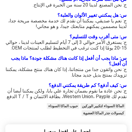
ج: نحن المصنع. لدينا 20 سنة من الخبرة في الإنتاج.
س: هل يمكنني تغيير الألوان والعلبة؟
ج: نعم يا صديقي، يمكننا أن نقدم لك خدمة مخصصة مريحة جدا،
لدينا مصممين يمكنهم متابعتك جيدا، و هو مجاني!
س: متى أقرب وقت للتسليم؟
ج: يستغرق الأمر حوالي 3 إلى 7 أيام لتسليم العينات لدينا ، حوالي
15-20 يومًا إذا كنت ترغب في التخطيط لطلب لمنتجات OEM.
س: ماذا يجب أن أفعل إذا كانت هناك مشكلة جودة؟ ماذا يجب
أن أفعل؟
ج: نحن واثقون جدا من منتجاتنا، إذا كان هناك منتج مشكلة، يمكننا
تزويدك بمنتج بديل جديد مجانا.
س: كيف أدفع؟ كم طريقة يمكنني الدفع؟
ج: نحن عادة ما نقوم بضمان تجارة علي بابا، ولكن يمكننا أيضا أن
نقدم لك Western Union، Payple، بطاقة الائتمان و T / T الدفع.
الماكا السوداء لتكبير الوركين
حبوب الماكا السوداء
كبسولات جذر الماكا العضوية
احصل على افضل سعر ل