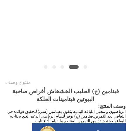
طلب
اقتباس
خريطة
الموقع
سياسة
الخصوصية
منتوج وصف
فيتامين (ج) الحليب الخشخاش أقراص صاخبة
البيوتين فيتامينات العلكة
وصف المنتج:
الرياضيون و محبي اللياقة البدنية يثقون بفيتامين (سي) لتحقيق فوائده في
التعافي بعد التمرين.فيتامين (ج) يوفر لنظام الرياضي الدعم الذي يحتاجه
للبقاء بصحة جيدة من التمرين المنتظم والقيام بأداء ثابت.