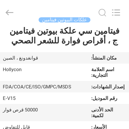
Hollycon
Biotechnology
Co.,
Ltd..
All
علكات البيوتين فيتامين
Rights
Reserved.
فيتامين سي علكة بيوتين فيتامين
منزل
ج ، أقراص فوارة للشعر الصحي
المنتجات
مكان المنشأ:
قوانغدونغ ، الصين
أشرطة
اسم العلامة
Hollycon
فيديو
التجارية:
إصدار الشهادات:
FDA/COA/CE/ISO/GMPC/MSDS
حول
رقم الموديل:
E-V15
بنا
الحد الأدنى
50000 قرص فوار
لكمية:
جولة
الأسعار:
قابل للتفاوض