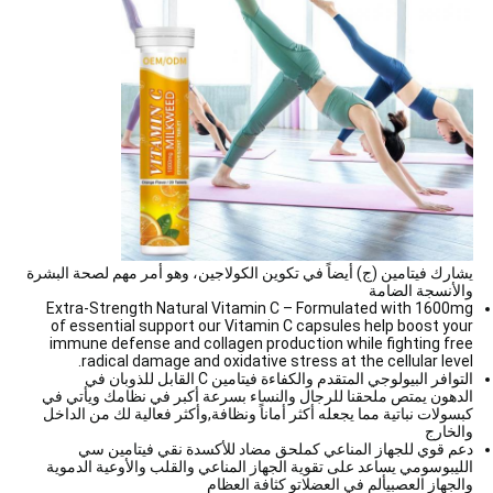
يشارك فيتامين (ج) أيضاً في تكوين الكولاجين، وهو أمر مهم لصحة البشرة
والأنسجة الضامة
Extra-Strength Natural Vitamin C – Formulated with 1600mg
of essential support our Vitamin C capsules help boost your
immune defense and collagen production while fighting free
radical damage and oxidative stress at the cellular level.
التوافر البيولوجي المتقدم والكفاءة فيتامين C القابل للذوبان في
الدهون يمتص ملحقنا للرجال والنساء بسرعة أكبر في نظامك ويأتي في
كبسولات نباتية مما يجعله أكثر أماناً ونظافة,وأكثر فعالية لك من الداخل
والخارج
دعم قوي للجهاز المناعي كملحق مضاد للأكسدة نقي فيتامين سي
الليبوسومي يساعد على تقوية الجهاز المناعي والقلب والأوعية الدموية
والجهاز العصبيألم في العضلاتو كثافة العظام