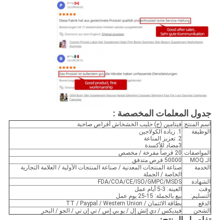
جدول المعلمات المخصصة
:
اسم المنتج
فيتامين (ج) حليب الخشخاش أقراص صاخبة
الوظيفة
1. زيادة الكولاجين
2. تعزيز المناعة
3مضاد للأكسدة
المواصفات
20 قرصاً مفرخة / مخصص
الـ MOQ
50000 قرص متدفق
الخدمة
صناعة المنتجات المعدنية / صناعة المنتجات الأولية / العلامة التجارية
الخاصة / الجملة
الشهادة
FDA/COA/CE/ISO/GMPC/MSDS
وقت
العينة: 3-5 أيام عمل
التسليم:
بيع بالجملة: 15-25 يوم عمل
الدفع
بطاقة الائتمان / TT / Paypal / Western Union
الشحن
فيديكس / دي إتش إل / يو بي إس / تي إن تي / الجو / البحر
تفاصيل المنتج: