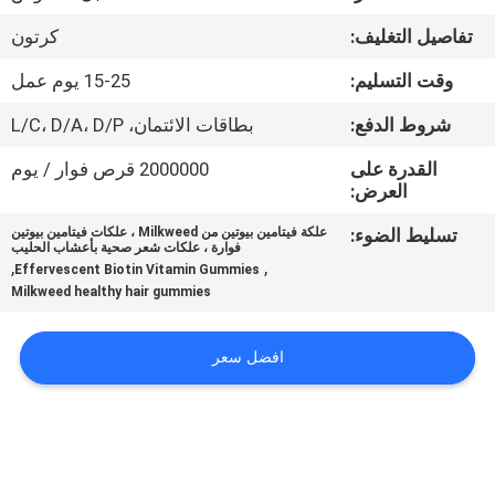
في
تفاصيل التغليف:
كرتون
المعمل
وقت التسليم:
15-25 يوم عمل
ضبط
شروط الدفع:
بطاقات الائتمان، L/C، D/A، D/P
الجودة
القدرة على
2000000 قرص فوار / يوم
العرض:
اتصل
تسليط الضوء:
علكة فيتامين بيوتين من Milkweed ، علكات فيتامين بيوتين
فوارة ، علكات شعر صحية بأعشاب الحليب
بنا
,
,
Effervescent Biotin Vitamin Gummies
Milkweed healthy hair gummies
أخبار
افضل سعر
جميع
القضايا