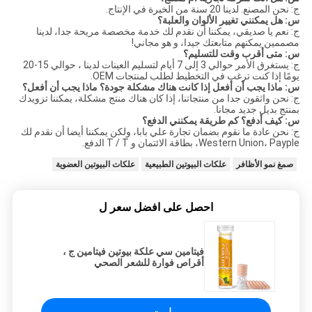
ج: نحن المصنع. لدينا 20 سنة من الخبرة في الإنتاج.
س: هل يمكنني تغيير الألوان والعلبة؟
ج: نعم يا صديقي، يمكننا أن نقدم لك خدمة مخصصة مريحة جدا، لدينا
مصممين يمكنهم متابعتك جيدا، و هو مجاني!
س: متى أقرب وقت للتسليم؟
ج: يستغرق الأمر حوالي 3 إلى 7 أيام لتسليم العينات لدينا ، حوالي 15-20
يومًا إذا كنت ترغب في التخطيط لطلب لمنتجات OEM.
س: ماذا يجب أن أفعل إذا كانت هناك مشكلة جودة؟ ماذا يجب أن أفعل؟
ج: نحن واثقون جدا من منتجاتنا، إذا كان هناك منتج مشكلة، يمكننا تزويدك
بمنتج بديل جديد مجانا.
س: كيف أدفع؟ كم طريقة يمكنني الدفع؟
ج: نحن عادة ما نقوم بضمان تجارة علي بابا، ولكن يمكننا أيضا أن نقدم لك
Western Union، Payple، بطاقة الائتمان و T / T الدفع.
صمغ نمو الأظافر
علكات البيوتين الطبيعية
علكات البيوتين العضوية
احصل على افضل سعر ل
فيتامين سي علكة بيوتين فيتامين ج ،
أقراص فوارة للشعر الصحي