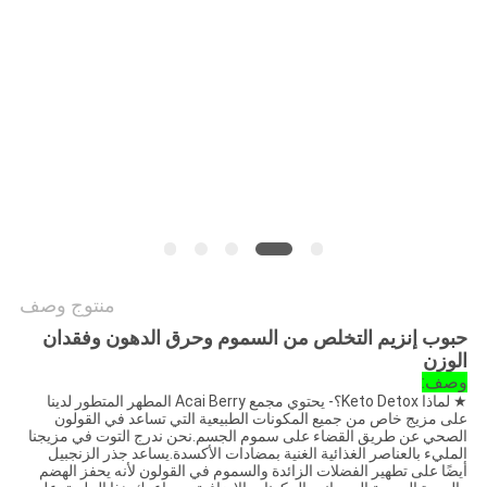
طلب
اقتباس
خريطة
الموقع
سياسة
الخصوصية
منتوج وصف
حبوب إنزيم التخلص من السموم وحرق الدهون وفقدان
الوزن
وصف:
★ لماذا Keto Detox؟- يحتوي مجمع Acai Berry المطهر المتطور لدينا
على مزيج خاص من جميع المكونات الطبيعية التي تساعد في القولون
الصحي عن طريق القضاء على سموم الجسم.نحن ندرج التوت في مزيجنا
المليء بالعناصر الغذائية الغنية بمضادات الأكسدة.يساعد جذر الزنجبيل
أيضًا على تطهير الفضلات الزائدة والسموم في القولون لأنه يحفز الهضم