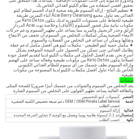
والدورة الدموية.إلى جانب المكونات الإضافية ، يساعدك هذا الملحق على
تحقيق أقصى استفادة من نظام الكيتو الغذائي الخاص بك.
★ تعظيم النتائج - إزالة السموم طريقة صحية لإعداد الجسم لنظام كيتو
الغذائي.يعد تناول مجمع Acai Berry Cleansing أثناء التمرين طريقة
طبيعية للحفاظ على مستويات الكيتوزية لديك.يتكون Keto Detox من
مكونات نباتية مثل قشور السيليوم (الألياف) وخلاصة توت Acai الدردار
الزلق وجذر الزنجبيل والمزيد مما يساعد على تطهير السموم ودعم حركات
الأمعاء الصحية.يمكن لمكملات التخلص من السموم أن تخفف من الانتفاخ
وتقللها ويمكن أن تساعد في التخلص من الفضلات والسموم.
★ مكمل حمية كيتو الطبيعي - مكملات كيتو هي أفضل مكمل لدعم خطة
نظامك الغذائي حتى تتمكن من الحصول على النتيجة المتوقعة بشكل
أسرع.نحن نقدم أفضل الحلول في مكملات الكيتو لدينا لتقديم أفضل جودة
لعملائنا.يتكون Keto Detox من مكونات طبيعية وفعالة تساعد على الهضم
وإزالة السموم.نظف جسمك من أي سموم للنظام الغذائي الكيتوني
الخاص بك أثناء تناول أفضل مكملات الكيتو لدينا المصنوعة من مكونات
طبيعية.
سمات:
يعد التخلص من السموم والشوائب من جسمك أمرًا ضروريًا للصحة المثلى
والطاقة العالية.يساعد تطهير القولون على التخلص من السموم الضارة.
العنصر
كبسولات كيتو للتخسيس
خدمة
OEM / ODM Private Label Service دعم صيغة تخصيص الكمية الصغيرة
حسب الطلب
فعالية
إزالة السموم
إستعمال
خذ 1-2 كبسولة هلامية يوميا ويفضل مع الوجبة.لا تتجاوز الجرعة المحددة
نكهة
حسب الطلب