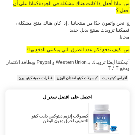
س: ماذا أفعل إذا كانت هناك مشكلة في الجودة؟ماذا علي أن
أفعل ؟
ج: نحن واثقون جدًا من منتجاتنا ، إذا كان هناك منتج مشكلة ،
فيمكننا تزويدك بمنتج بديل جديد
مجانا.
س: كيف تدفع؟كم عدد الطرق التي يمكنني الدفع بها؟
أ:
يمكننا أيضًا تزويدك بـ Western Union و Paypal وبطاقة الائتمان
ودفع T / T.
أقراص كيتو دايت
كبسولات كيتو لفقدان الوزن
قطرات حمية كيتو بيرن
احصل على افضل سعر ل
كبسولات إنزيم ديتوكس دايت كيتو
للتنحيف لحرق دهون البطن