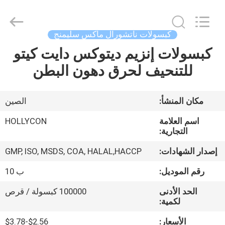
Hollycon
Biotechnology
Co.,
Ltd..
All
كبسولات ناتشورال ماكس سليمنج
Rights
Reserved.
كبسولات إنزيم ديتوكس دايت كيتو
منزل
للتنحيف لحرق دهون البطن
المنتجات
مكان المنشأ:
الصين
أشرطة
اسم العلامة
HOLLYCON
فيديو
التجارية:
إصدار الشهادات:
GMP, ISO, MSDS, COA, HALAL,HACCP
حول
رقم الموديل:
ب 10
بنا
الحد الأدنى
100000 كبسولة / قرص
لكمية:
جولة
الأسعار:
$2.56-$3.78