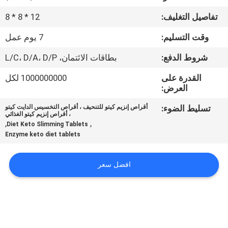
في
تفاصيل التغليف:
12 * 8 * 8
المعمل
وقت التسليم:
7 يوم عمل
ضبط
شروط الدفع:
بطاقات الائتمان، L/C، D/A، D/P
الجودة
القدرة على
1000000000 لكل
العرض:
اتصل
تسليط الضوء:
أقراص إنزيم كيتو للتنحيف ، أقراص التخسيس الدايت كيتو
، أقراص إنزيم كيتو الغذائي
بنا
,
,
Diet Keto Slimming Tablets
Enzyme keto diet tablets
أخبار
افضل سعر
جميع
القضايا