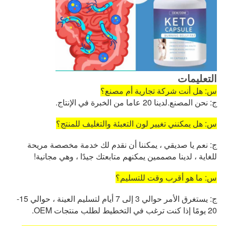
التعليمات
س: هل أنت شركة تجارية أم مصنع؟
ج: نحن المصنع.لدينا 20 عاما من الخبرة في الإنتاج.
س: هل يمكنني تغيير لون التعبئة والتغليف للمنتج؟
ج: نعم يا صديقي ، يمكننا أن نقدم لك خدمة مخصصة مريحة
للغاية ، لدينا مصممين يمكنهم متابعتك جيدًا ، وهي مجانية!
س: ما هو أقرب وقت للتسليم؟
ج: يستغرق الأمر حوالي 3 إلى 7 أيام لتسليم العينة ، حوالي 15-
20 يومًا إذا كنت ترغب في التخطيط لطلب منتجات OEM.