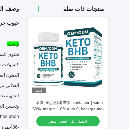
وصف الم
منتجات ذات صلة
حبوب حرق الدهون الن
وصف:
تحتوي كبسو
الدهون الم
فيديو
للشهية.تحت
恭喜, 站点创建成功 .container { width:
وتحسن الج
60%; margin: 10% auto 0; background-
color: #f0f0f0; padding: 2% 5%; border-
Orthosiphon ، وهو مدر قوي للبول ، يعزز الهضم ، وبالتالي يمنع تراكم الدهون مع
احصل على أفضل سعر
radius: 10px } ul { padding-left: 20px; }
أجهزة ا
-36
ul li { line-height: 2.3 } a { color: