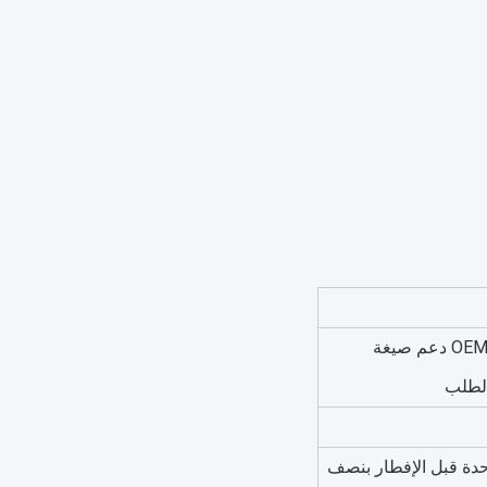
OEM / ODM Private Label Service دعم صيغة
لطلب
حدة قبل الإفطار بنصف