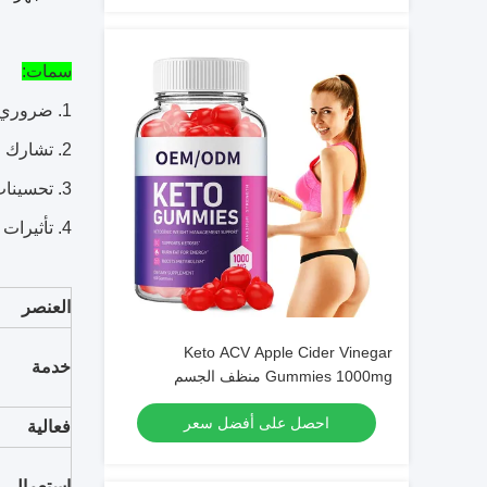
#20a53a } window.onload = function() {
document.onkeydown = function() {
سمات:
1. ضروري في استقلاب الطاقة ،
2. تشارك التمثيل الغذائي الغذائي في الطاقة ،
3. تحسينات كبيرة في أداء التمرين ،
4. تأثيرات عميقة على التحمل.
العنصر
Keto ACV Apple Cider Vinegar
خدمة
Gummies 1000mg منظف الجسم
احصل على أفضل سعر
فعالية
إستعمال