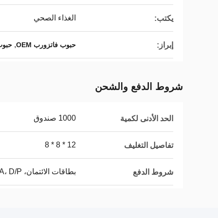
الغذاء الصحي
يكتب:
,
إبراز:
حبوب فاتزورب OEM
حبوب fatzorb
شروط الدفع والشحن
1000 صندوق
الحد الأدنى لكمية
12 * 8 * 8
تفاصيل التغليف
بطاقات الائتمان، L/C، D/A، D/P
شروط الدفع