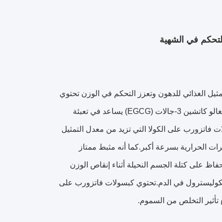
ثيل الغذائي للدهون وتعزز التحكم في الوزن تحتوي
كبسولات فاتزورب على مستخلصات الشاي الأخضر الطبيعي التي تحتوي على إيبيغالو كاتشين 3-جالات (EGCG) يساعد في تعبئة
ت فاتزورب على الكولا التي تزيد من معدل التمثيل
عد على "حرق" السعرات الحرارية بسرعة أكبر.كما أنه مثبط ممتاز
فاظ على كتلة الجسم النحيلة أثناء إنقاص الوزن
لكوليسترول في الدم.تحتوي كبسولات فاتزورب على