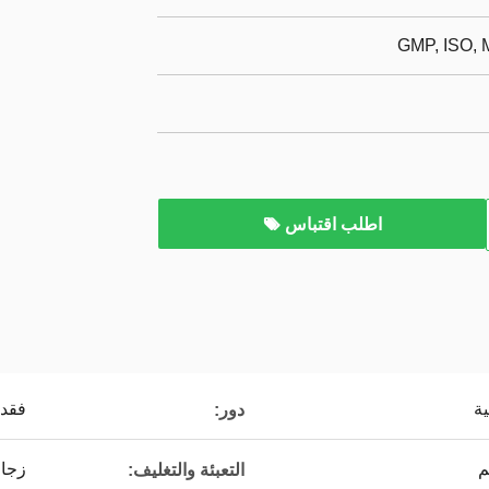
GMP, ISO,
اطلب اقتباس
ة
فقدا
دور:
م
زجا
التعبئة والتغليف: