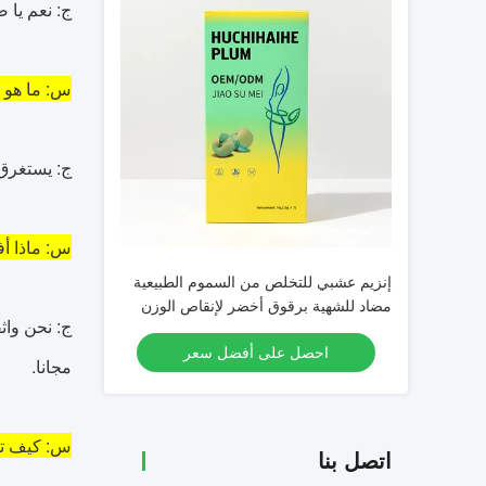
ج: نعم يا 
س: ما هو 
ج: يستغرق الأمر حوالي 3 إلى 7 أيام لتسليم العينة
س: ماذا أف
إنزيم عشبي للتخلص من السموم الطبيعية
مضاد للشهية برقوق أخضر لإنقاص الوزن
ج: نحن واثق
1000 مجم
احصل على أفضل سعر
مجانا.
س: كيف تدف
اتصل بنا