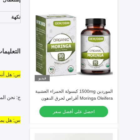
نكهة
التعليما
س: هل أنت
فيديو
الموردين 1500mg كبسولة الحمراء العشبية
ج: نحن المصنع.لدينا 20 عام
Moringa Oleifera أقراص لحرق الدهون
احصل على أفضل سعر
س: هل يمكن