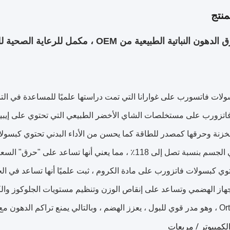
نتج
باتية الطبيعية من OEM ، مكمل للرعاية الصحية للتحكم في الشهية
لات فاتسورب على غوارانا التي تمت دراستها علميًا للمساعدة في التم
خزنة وحرقها كمصدر للطاقة كما يحسن من الأداء البدني تحتوي كبسولا
الغذائي في الجسم بنسبة تصل إلى 118٪ ، مما يعني أنها تسا
وي كبسولات فاتزورب على مادة الكروم ، ثبت علميًا أنها تساعد في الح
هاز الهضمي وتساعد على إنقاص الوزن وتنظيم مستويات الجلوكوز وا
 تأثير التخلص من السموم.
لكمبيوتر / مربعات