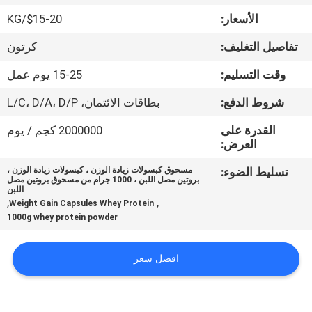
في
الأسعار:
$15-20/KG
المعمل
تفاصيل التغليف:
كرتون
ضبط
وقت التسليم:
15-25 يوم عمل
الجودة
شروط الدفع:
بطاقات الائتمان، L/C، D/A، D/P
القدرة على
2000000 كجم / يوم
اتصل
العرض:
بنا
تسليط الضوء:
مسحوق كبسولات زيادة الوزن ، كبسولات زيادة الوزن ،
بروتين مصل اللبن ، 1000 جرام من مسحوق بروتين مصل
اللبن
,
,
Weight Gain Capsules Whey Protein
أخبار
1000g whey protein powder
جميع
افضل سعر
القضايا