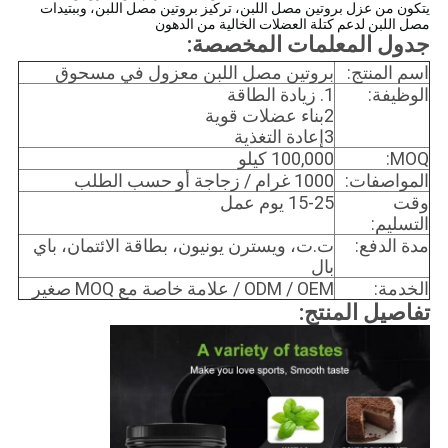
يتكون من عزل بروتين مصل اللبن، تركيز بروتين مصل اللبن، وببتيدات
مصل اللبن لدعم كتلة العضلات الخالية من الدهون
جدول المعلمات المخصصة:
اسم المنتج:
بروتين مصل اللبن معزول في مسحوق
الوظيفة:
1. زيادة الطاقة
2بناء عضلات قوية
3إعادة التغذية
MOQ:
100,000 كيلو
المواصفات:
1000 غرام / زجاجة أو حسب الطلب
وقت
15-25 يوم عمل
التسليم:
مدة الدفع:
ت.ت، ويسترن يونيون، بطاقة الائتمان، باي
بال
الخدمة:
ODM / OEM / علامة خاصة مع MOQ صغير
تفاصيل المنتج: