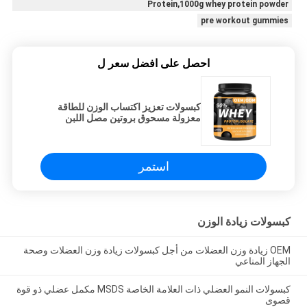
Protein,1000g whey protein powder
pre workout gummies
احصل على افضل سعر ل
كبسولات تعزيز اكتساب الوزن للطاقة
معزولة مسحوق بروتين مصل اللبن
1000 جرام
استمر
كبسولات زيادة الوزن
OEM زيادة وزن العضلات من أجل كبسولات زيادة وزن العضلات وصحة
الجهاز المناعي
كبسولات النمو العضلي ذات العلامة الخاصة MSDS مكمل عضلي ذو قوة
قصوى