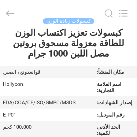
Hollycon
Biotechnology
Co.,
Ltd..
All
كبسولات زيادة الوزن
Rights
Reserved.
كبسولات تعزيز اكتساب الوزن
منزل
للطاقة معزولة مسحوق بروتين
المنتجات
مصل اللبن 1000 جرام
أشرطة
مكان المنشأ:
قوانغدونغ ، الصين
فيديو
اسم العلامة
Hollycon
التجارية:
حول
إصدار الشهادات:
FDA/COA/CE/ISO/GMPC/MSDS
بنا
رقم الموديل:
E-P01
الحد الأدنى
100،000 كجم
جولة
لكمية: