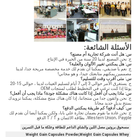
الأسئلة الشائعة:
س: هل أنت شركة تجارية أم مصنع؟
ج: نحن المصنع. لدينا 20 سنة من الخبرة في الإنتاج.
س: هل يمكنني تغيير الألوان والعلبة؟
ج: نعم يا صديقي، يمكننا أن نقدم لك خدمة مخصصة مريحة جدا، لدينا
مصممين يمكنهم متابعتك جيدا، و هو مجاني!
س: متى أقرب وقت للتسليم؟
ج: يستغرق الأمر حوالي 3 إلى 7 أيام لتسليم العينات لدينا ، حوالي 15-20
يومًا إذا كنت ترغب في التخطيط لطلب لمنتجات OEM.
س: ماذا يجب أن أفعل إذا كانت هناك مشكلة جودة؟ ماذا يجب أن أفعل؟
ج: نحن واثقون جدا من منتجاتنا، إذا كان هناك منتج مشكلة، يمكننا تزويدك
بمنتج بديل جديد مجانا.
س: كيف أدفع؟ كم طريقة يمكنني الدفع؟
ج: نحن عادة ما نقوم بضمان تجارة علي بابا، ولكن يمكننا أيضا أن نقدم لك
Western Union، Payple، بطاقة الائتمان و T / T الدفع.
مسحوق بروتين مصل اللبن والشاي الداعم للطاقة وعلكة ما قبل التمرين
Weight Gain Capsules Powder,Weight Gain Capsules Whey