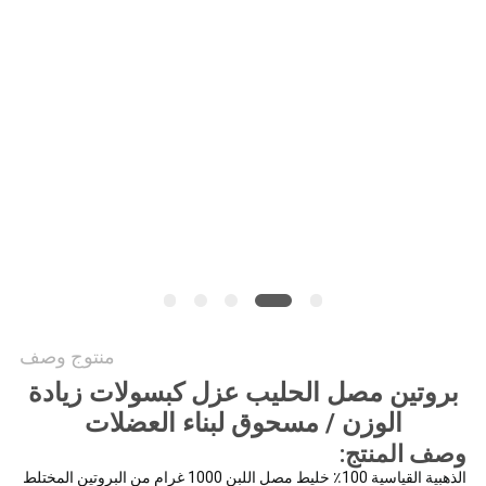
طلب
اقتباس
خريطة
الموقع
سياسة
الخصوصية
منتوج وصف
بروتين مصل الحليب عزل كبسولات زيادة
الوزن / مسحوق لبناء العضلات
وصف المنتج:
الذهبية القياسية 100٪ خليط مصل اللبن 1000 غرام من البروتين المختلط