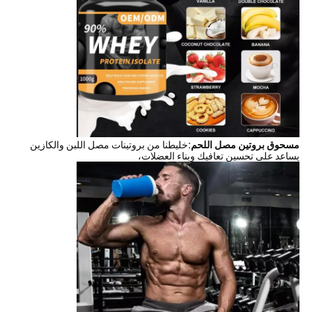
مسحوق بروتين مصل اللحم:
خليطنا من بروتينات مصل اللبن والكازين
يساعد على تحسين تعافيك وبناء العضلات،