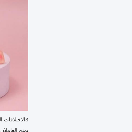
3الاختلافات الحسية في خصائص النسيج
يمنح العاملان