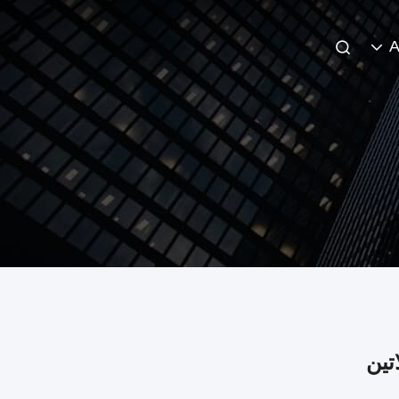
A
تين