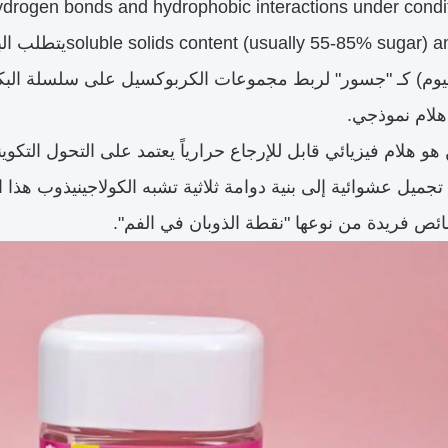
ydrogen bonds and hydrophobic interactions under condit
sugar) and low pH (2
سيوم) كـ "جسور" لربط مجموعات الكربوكسيل على سلسلة البكت
هلام نموذجي.
 هو هلام فيزيائي قابل للإرجاع حرارياً يعتمد على التحول التكو
تجميل عشوائية إلى بنية دوامة ثلاثية تشبه الكولاجينيذوب هذا ال
ئص فريدة من نوعها "نقطة الذوبان في الفم".