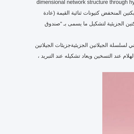
dimensional network structure through h
soluble solids content (usually 55-85% يتطلب البكتين المنخفض كتيونات ثنائية القيمة (عادة
ين الجزيئية لتشكيل ما يسمى بـ "صندوق
يني لسلسلة الجيلاتين الجزيئيةجزيئات الجيلاتين
هلام عند التسخين ويعاد تشكيله عند التبريد ،