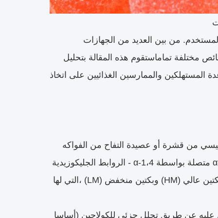
ت
مستخدم. من بين العديد من الجهازات
ائص مختلفة تماماستقوم هذه المقالة بتحليل
عدة المستهلكين والممارسين الغذائيين على اتخاذ
يسي من قشرة أو عصيدة التفاح من الفواكه
الحمضية (مثل البرتقال والليمون).تتكون من وحدات حمض α-D-galacturonic متصلة بواسطة α-1،4 - الروابط الجليكوزيدية
وهي عنصر مهم في جدار الخلية. يتم تقسيم البكتين المنتج تجاريا عادة إلى بكتين عالي (HM) وبكتين منخفض (LM) ،التي لها
ل عليه عن طريق تحلل جزئي للكولاجين (أساسا