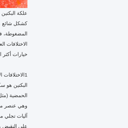
علكة البكتين 
كشكل شائع من
المضغوطة، فإن
الاختلافات ال
خيارات أكثر ا
1الاختلافات الأساسية في مصدر المواد الخام
البكتين هو س
آليات تجلي مخ
على النقيض م